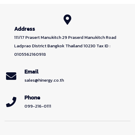
Address
111/17 Prasert Manukitch 29 Praserd Manukitch Road
Ladprao District Bangkok Thailand 10230 Tax ID :
0105562160918
Email
sales@hinergy.co.th
Phone
099-216-0111