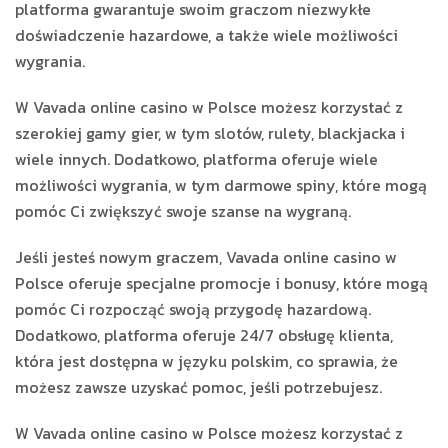
platforma gwarantuje swoim graczom niezwykłe
doświadczenie hazardowe, a także wiele możliwości
wygrania.
W Vavada online casino w Polsce możesz korzystać z
szerokiej gamy gier, w tym slotów, rulety, blackjacka i
wiele innych. Dodatkowo, platforma oferuje wiele
możliwości wygrania, w tym darmowe spiny, które mogą
pomóc Ci zwiększyć swoje szanse na wygraną.
Jeśli jesteś nowym graczem, Vavada online casino w
Polsce oferuje specjalne promocje i bonusy, które mogą
pomóc Ci rozpocząć swoją przygodę hazardową.
Dodatkowo, platforma oferuje 24/7 obsługę klienta,
która jest dostępna w języku polskim, co sprawia, że
możesz zawsze uzyskać pomoc, jeśli potrzebujesz.
W Vavada online casino w Polsce możesz korzystać z