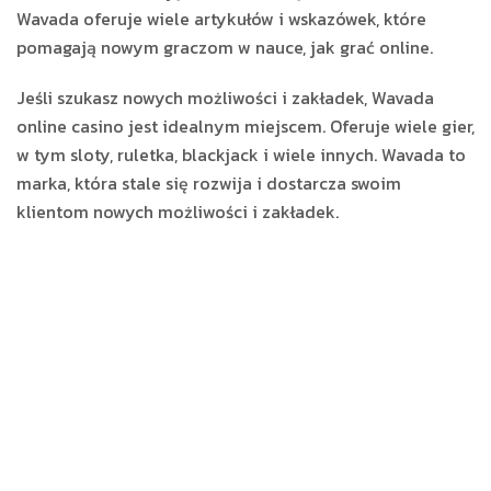
Wavada oferuje wiele artykułów i wskazówek, które
pomagają nowym graczom w nauce, jak grać online.
Jeśli szukasz nowych możliwości i zakładek, Wavada
online casino jest idealnym miejscem. Oferuje wiele gier,
w tym sloty, ruletka, blackjack i wiele innych. Wavada to
marka, która stale się rozwija i dostarcza swoim
klientom nowych możliwości i zakładek.