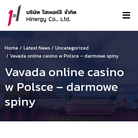
Home
Latest News
Uncategorized
Vavada online casino w Polsce – darmowe spiny
Vavada online casino
w Polsce – darmowe
spiny