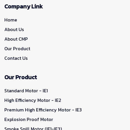
Company Link
Home
About Us
About CMP
Our Product
Contact Us
Our Product
Standard Motor - IE1
High Efficiency Motor - IE2
Premium High Efficiency Motor - IE3
Explosion Proof Motor
Smoke Spill Motor (IE1-IE3)