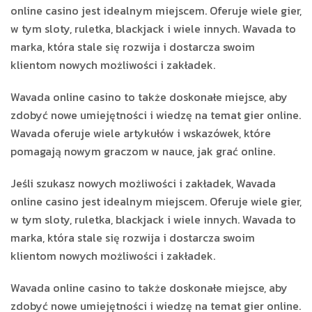
online casino jest idealnym miejscem. Oferuje wiele gier,
w tym sloty, ruletka, blackjack i wiele innych. Wavada to
marka, która stale się rozwija i dostarcza swoim
klientom nowych możliwości i zakładek.
Wavada online casino to także doskonałe miejsce, aby
zdobyć nowe umiejętności i wiedzę na temat gier online.
Wavada oferuje wiele artykułów i wskazówek, które
pomagają nowym graczom w nauce, jak grać online.
Jeśli szukasz nowych możliwości i zakładek, Wavada
online casino jest idealnym miejscem. Oferuje wiele gier,
w tym sloty, ruletka, blackjack i wiele innych. Wavada to
marka, która stale się rozwija i dostarcza swoim
klientom nowych możliwości i zakładek.
Wavada online casino to także doskonałe miejsce, aby
zdobyć nowe umiejętności i wiedzę na temat gier online.