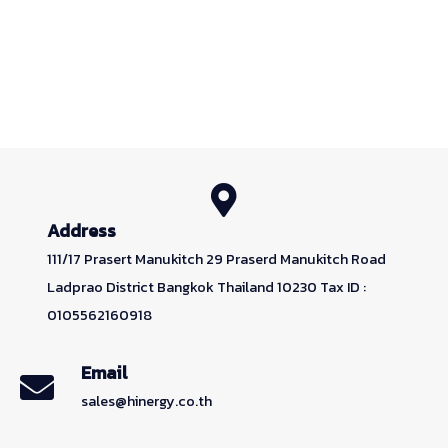
Address
111/17 Prasert Manukitch 29 Praserd Manukitch Road
Ladprao District Bangkok Thailand 10230 Tax ID :
0105562160918
Email
sales@hinergy.co.th