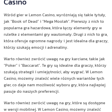
Casino
Wśród gier w Lemon Casino, wyróżniają się takie tytuły,
jak “Book of Dead” i “Mega Moolah”. Pierwszy z nich to
popularna gra hazardowa, która łączy elementy gry w
ruletke z elementami gry wautomaty. Drugi z nich to gra,
która oferuje ogromne nagrody i jest idealna dla graczy,
którzy szukają emocji i adrenaliny.
Warto również zwrócić uwagę na gry karciane, takie jak
“Poker” i “Baccarat”. Te gry są idealne dla graczy, którzy
szukają strategii i umiejętności, aby wygrać. W Lemon
Casino, możemy znaleźć wiele różnych wariantów tych
gier, co daje nam możliwość wyboru gry, która najlepiej
pasuje do naszych preferencji.
Warto również zwrócić uwagę na gry, które są dostępne
w wersji mobilnej. W Lemon Casino, możemy znaleźć