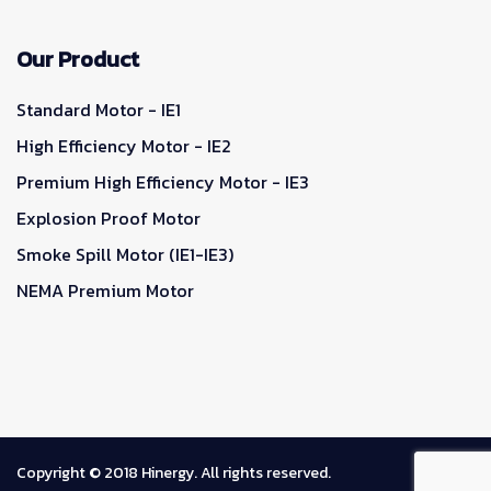
Our Product
Standard Motor - IE1
High Efficiency Motor - IE2
Premium High Efficiency Motor - IE3
Explosion Proof Motor
Smoke Spill Motor (IE1-IE3)
NEMA Premium Motor
Copyright © 2018 Hinergy. All rights reserved.