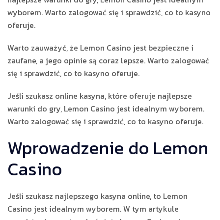
wyborem. Warto zalogować się i sprawdzić, co to kasyno
oferuje.
Warto zauważyć, że Lemon Casino jest bezpieczne i
zaufane, a jego opinie są coraz lepsze. Warto zalogować
się i sprawdzić, co to kasyno oferuje.
Jeśli szukasz online kasyna, które oferuje najlepsze
warunki do gry, Lemon Casino jest idealnym wyborem.
Warto zalogować się i sprawdzić, co to kasyno oferuje.
Wprowadzenie do Lemon
Casino
Jeśli szukasz najlepszego kasyna online, to Lemon
Casino jest idealnym wyborem. W tym artykule