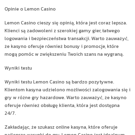
Opinie o Lemon Casino
Lemon Casino cieszy się opinią, która jest coraz lepsza.
Klienci są zadowoleni z szerokiej gamy gier, łatwego
logowania i bezpieczeństwa transakcji. Warto zauważyć,
że kasyno oferuje również bonusy i promocje, które
mogą pomóc w zwiększeniu Twoich szans na wygraną.
Wyniki testu
Wyniki testu Lemon Casino są bardzo pozytywne.
Klientom kasyna udzielono możliwości zalogowania się i
gry w różne gry hazardowe. Warto zauważyć, że kasyno
oferuje również obsługę klienta, która jest dostępna
24/7.
Zakładając, że szukasz online kasyna, które oferuje
najlepsze warunki do gry, Lemon Casino jest idealnym