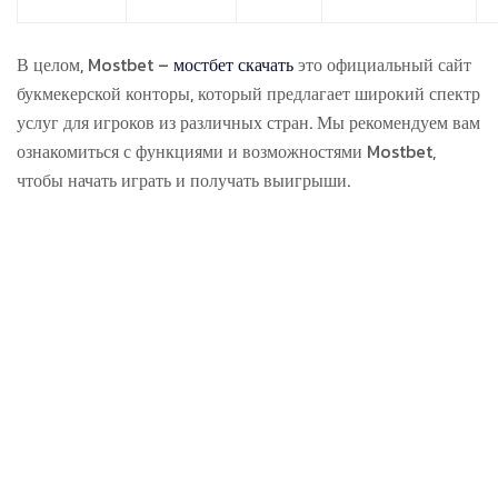
В целом, Mostbet –
мостбет скачать
это официальный сайт
букмекерской конторы, который предлагает широкий спектр
услуг для игроков из различных стран. Мы рекомендуем вам
ознакомиться с функциями и возможностями Mostbet,
чтобы начать играть и получать выигрыши.