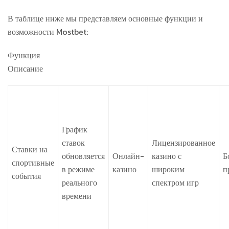
В таблице ниже мы представляем основные функции и
возможности Mostbet:
Функция
Описание
График
ставок
Лицензированное
Ставки на
обновляется
Онлайн-
казино с
Б
спортивные
в режиме
казино
широким
п
события
реального
спектром игр
времени