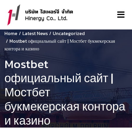
Home
Latest News
Uncategorized
Mostbet официальный сайт | Мостбет букмекерская
контора и казино
Mostbet
официальный сайт |
Мостбет
букмекерская контора
и казино