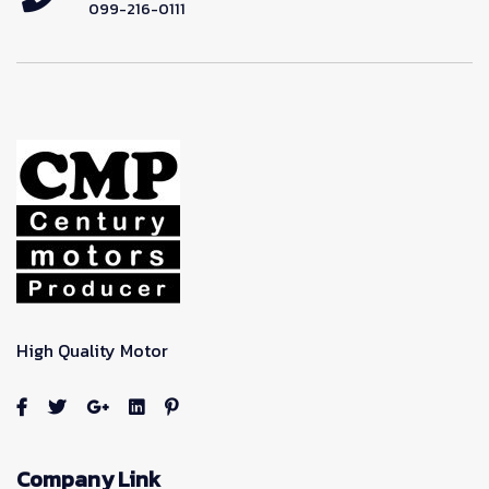
099-216-0111
High Quality Motor
Company Link