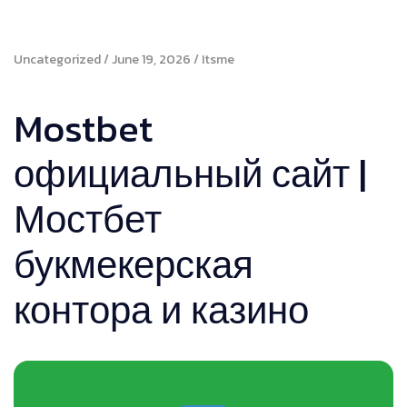
Uncategorized
June 19, 2026
Itsme
Mostbet
официальный сайт |
Мостбет
букмекерская
контора и казино