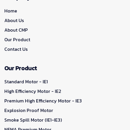
Home
About Us
About CMP
Our Product
Contact Us
Our Product
Standard Motor - IE1
High Efficiency Motor - IE2
Premium High Efficiency Motor - IE3
Explosion Proof Motor
Smoke Spill Motor (IE1-IE3)
NEMA Premium Motor