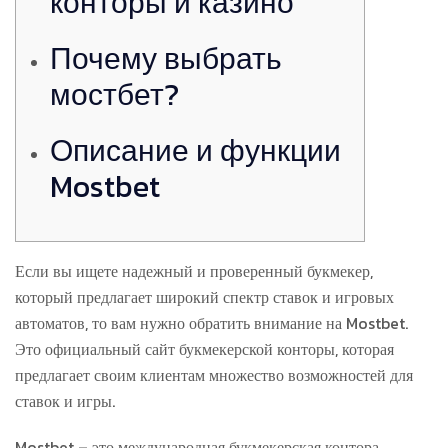
конторы и казино
Почему выбрать
мостбет?
Описание и функции
Mostbet
Если вы ищете надежный и проверенный букмекер,
который предлагает широкий спектр ставок и игровых
автоматов, то вам нужно обратить внимание на Mostbet.
Это официальный сайт букмекерской конторы, которая
предлагает своим клиентам множество возможностей для
ставок и игры.
Mostbet – это международная букмекерская контора,