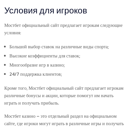
Условия для игроков
Мостбет официальный сайт предлагает игрокам следующие
условия:
Большой выбор ставок на различные виды спорта;
Высокие коэффициенты для ставок;
Многообразие игр в казино;
24/7 поддержка клиентов;
Кроме того, Мостбет официальный сайт предлагает игрокам
различные бонусы и акции, которые помогут им начать
играть и получать прибыль.
Мостбет казино – это отдельный раздел на официальном
сайте, где игроки могут играть в различные игры и получать