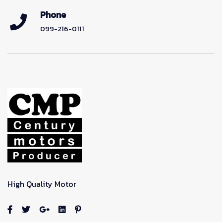
Phone
099-216-0111
High Quality Motor