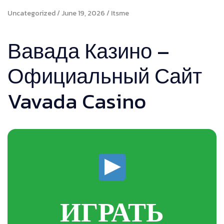
Uncategorized
June 19, 2026
Itsme
Вавада Казино –
Официальный Сайт
Vavada Casino
ИГРАТЬ