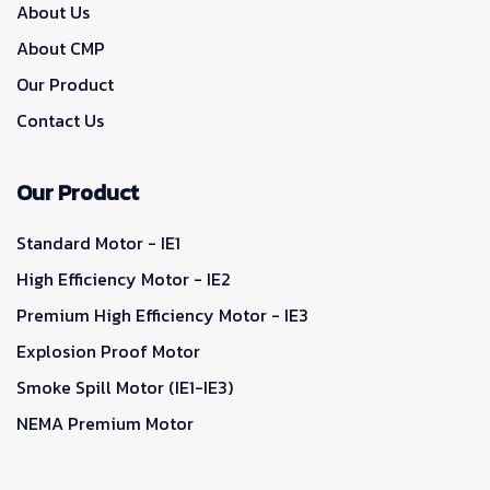
About Us
About CMP
Our Product
Contact Us
Our Product
Standard Motor - IE1
High Efficiency Motor - IE2
Premium High Efficiency Motor - IE3
Explosion Proof Motor
Smoke Spill Motor (IE1-IE3)
NEMA Premium Motor