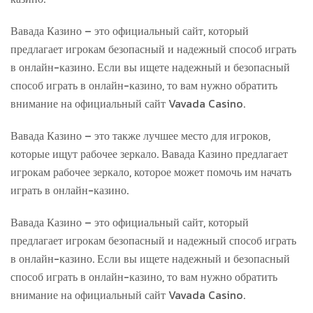
Вавада Казино – это официальный сайт, который
предлагает игрокам безопасный и надежный способ играть
в онлайн-казино. Если вы ищете надежный и безопасный
способ играть в онлайн-казино, то вам нужно обратить
внимание на официальный сайт Vavada Casino.
Вавада Казино – это также лучшее место для игроков,
которые ищут рабочее зеркало. Вавада Казино предлагает
игрокам рабочее зеркало, которое может помочь им начать
играть в онлайн-казино.
Вавада Казино – это официальный сайт, который
предлагает игрокам безопасный и надежный способ играть
в онлайн-казино. Если вы ищете надежный и безопасный
способ играть в онлайн-казино, то вам нужно обратить
внимание на официальный сайт Vavada Casino.