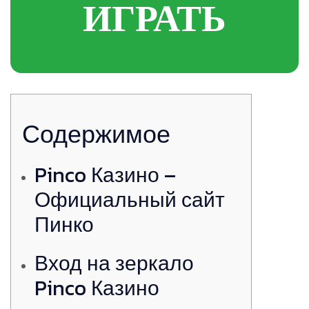
ИГРАТЬ
Содержимое
Pinco Казино –
Официальный сайт
Пинко
Вход на зеркало
Pinco Казино