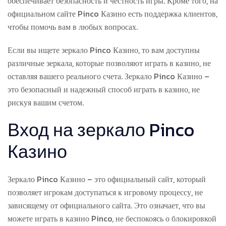
обеспечивает безопасность и честность игры. Кроме того, на
официальном сайте Pinco Казино есть поддержка клиентов,
чтобы помочь вам в любых вопросах.
Если вы ищете зеркало Pinco Казино, то вам доступны
различные зеркала, которые позволяют играть в казино, не
оставляя вашего реального счета. Зеркало Pinco Казино –
это безопасный и надежный способ играть в казино, не
рискуя вашим счетом.
Вход на зеркало Pinco
Казино
Зеркало Pinco Казино – это официальный сайт, который
позволяет игрокам доступаться к игровому процессу, не
зависящему от официального сайта. Это означает, что вы
можете играть в казино Pinco, не беспокоясь о блокировкой