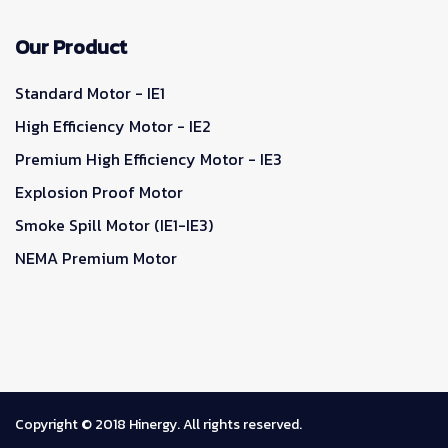
Our Product
Standard Motor - IE1
High Efficiency Motor - IE2
Premium High Efficiency Motor - IE3
Explosion Proof Motor
Smoke Spill Motor (IE1-IE3)
NEMA Premium Motor
Copyright © 2018 Hinergy. All rights reserved.