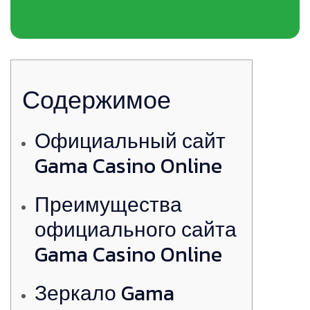
Содержимое
Официальный сайт
Gama Casino Online
Преимущества
официального сайта
Gama Casino Online
Зеркало Gama