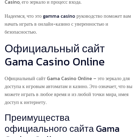
Casino, его зеркало и процесс входа.
Надеемся, что это
gamma casino
руководство поможет вам
начать играть в онлайн-казино с уверенностью и
безопасностью.
Официальный сайт
Gama Casino Online
Официальный сайт Gama Casino Online – это зеркало для
доступа к игровым автоматам и казино. Это означает, что вы
можете играть в любое время и из любой точки мира, имея
доступ к интернету.
Преимущества
официального сайта Gama