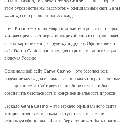
онлайн-казино, то Gama Casino Online – ваш выбор. В
этом руководстве мы рассмотрим официальный сайт Gama
Casino, его зеркало и процесс входа.
Гама Казино – это популярная онлайн-игровая платформа,
которая предлагает игрокам широкий спектр игр, включая
слоты, карточные игры, рулетку и другие. Официальный
сайт Gama Casino доступен для игроков из многих стран,
включая Россию.
Официальный сайт Gama Casino – это безопасное и
надежное место для игроков, где они могут играть в любые
часы дня и ночи. Сайт регулярно обновляется, чтобы
обеспечить безопасность и конфиденциальность игроков.
Зеркало Gama Casino – это зеркало официального сайта,
которое позволяет игрокам доступаться к играм, не
используя официальный сайт. Зеркало может быть полезно