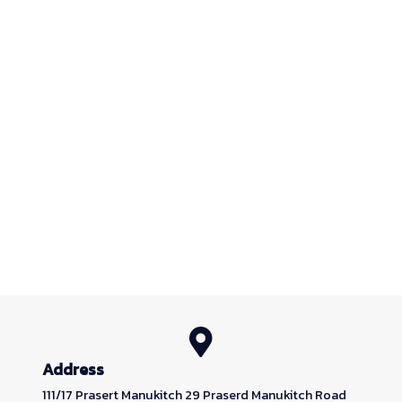
Address
111/17 Prasert Manukitch 29 Praserd Manukitch Road