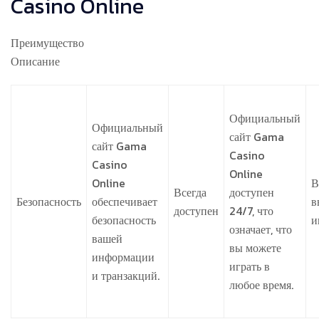
Casino Online
Преимущество
Описание
Официальный
Официальный
сайт Gama
сайт Gama
Casino
Casino
Online
Online
В
Всегда
доступен
Безопасность
обеспечивает
в
доступен
24/7, что
безопасность
и
означает, что
вашей
вы можете
информации
играть в
и транзакций.
любое время.