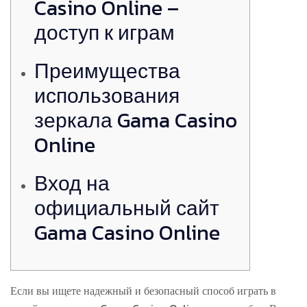
Casino Online –
доступ к играм
Преимущества
использования
зеркала Gama Casino
Online
Вход на
официальный сайт
Gama Casino Online
Если вы ищете надежный и безопасный способ играть в