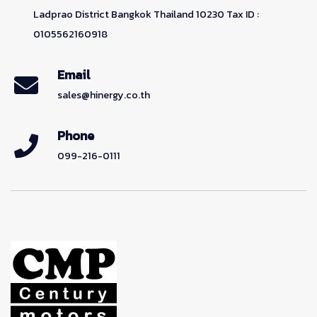
Ladprao District Bangkok Thailand 10230 Tax ID :
0105562160918
Email
sales@hinergy.co.th
Phone
099-216-0111