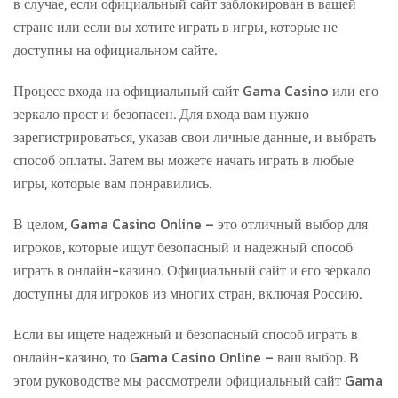
в случае, если официальный сайт заблокирован в вашей
стране или если вы хотите играть в игры, которые не
доступны на официальном сайте.
Процесс входа на официальный сайт Gama Casino или его
зеркало прост и безопасен. Для входа вам нужно
зарегистрироваться, указав свои личные данные, и выбрать
способ оплаты. Затем вы можете начать играть в любые
игры, которые вам понравились.
В целом, Gama Casino Online – это отличный выбор для
игроков, которые ищут безопасный и надежный способ
играть в онлайн-казино. Официальный сайт и его зеркало
доступны для игроков из многих стран, включая Россию.
Если вы ищете надежный и безопасный способ играть в
онлайн-казино, то Gama Casino Online – ваш выбор. В
этом руководстве мы рассмотрели официальный сайт Gama