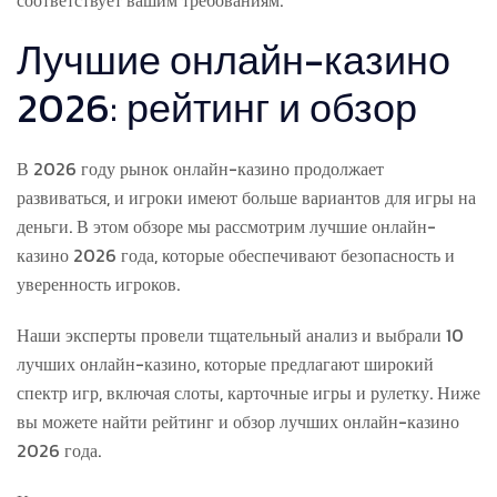
соответствует вашим требованиям.
Лучшие онлайн-казино
2026: рейтинг и обзор
В 2026 году рынок онлайн-казино продолжает
развиваться, и игроки имеют больше вариантов для игры на
деньги. В этом обзоре мы рассмотрим лучшие онлайн-
казино 2026 года, которые обеспечивают безопасность и
уверенность игроков.
Наши эксперты провели тщательный анализ и выбрали 10
лучших онлайн-казино, которые предлагают широкий
спектр игр, включая слоты, карточные игры и рулетку. Ниже
вы можете найти рейтинг и обзор лучших онлайн-казино
2026 года.