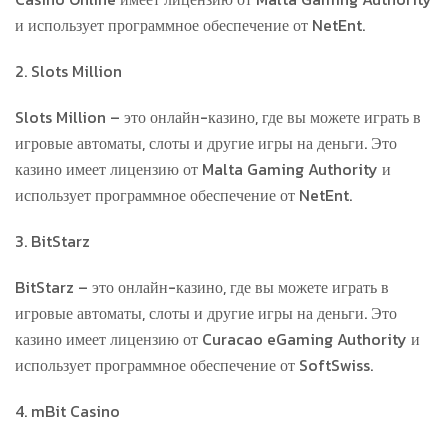
и использует программное обеспечение от NetEnt.
2. Slots Million
Slots Million – это онлайн-казино, где вы можете играть в
игровые автоматы, слоты и другие игры на деньги. Это
казино имеет лицензию от Malta Gaming Authority и
использует программное обеспечение от NetEnt.
3. BitStarz
BitStarz – это онлайн-казино, где вы можете играть в
игровые автоматы, слоты и другие игры на деньги. Это
казино имеет лицензию от Curacao eGaming Authority и
использует программное обеспечение от SoftSwiss.
4. mBit Casino