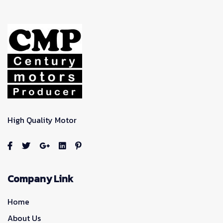
High Quality Motor
Company Link
Home
About Us