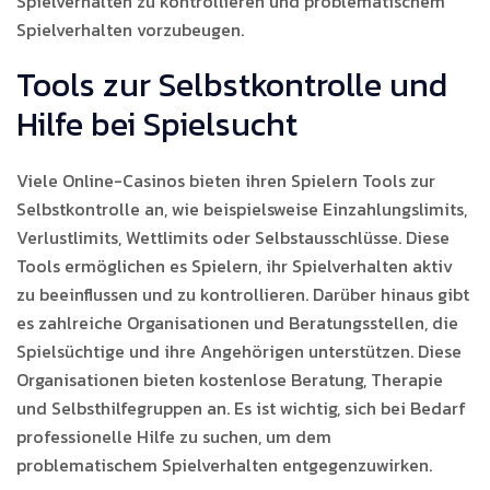
Spielverhalten zu kontrollieren und problematischem
Spielverhalten vorzubeugen.
Tools zur Selbstkontrolle und
Hilfe bei Spielsucht
Viele Online-Casinos bieten ihren Spielern Tools zur
Selbstkontrolle an, wie beispielsweise Einzahlungslimits,
Verlustlimits, Wettlimits oder Selbstausschlüsse. Diese
Tools ermöglichen es Spielern, ihr Spielverhalten aktiv
zu beeinflussen und zu kontrollieren. Darüber hinaus gibt
es zahlreiche Organisationen und Beratungsstellen, die
Spielsüchtige und ihre Angehörigen unterstützen. Diese
Organisationen bieten kostenlose Beratung, Therapie
und Selbsthilfegruppen an. Es ist wichtig, sich bei Bedarf
professionelle Hilfe zu suchen, um dem
problematischem Spielverhalten entgegenzuwirken.