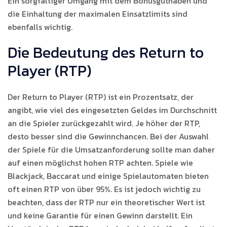
Ein sorgfältiger Umgang mit dem Bonusguthaben und
die Einhaltung der maximalen Einsatzlimits sind
ebenfalls wichtig.
Die Bedeutung des Return to
Player (RTP)
Der Return to Player (RTP) ist ein Prozentsatz, der
angibt, wie viel des eingesetzten Geldes im Durchschnitt
an die Spieler zurückgezahlt wird. Je höher der RTP,
desto besser sind die Gewinnchancen. Bei der Auswahl
der Spiele für die Umsatzanforderung sollte man daher
auf einen möglichst hohen RTP achten. Spiele wie
Blackjack, Baccarat und einige Spielautomaten bieten
oft einen RTP von über 95%. Es ist jedoch wichtig zu
beachten, dass der RTP nur ein theoretischer Wert ist
und keine Garantie für einen Gewinn darstellt. Ein