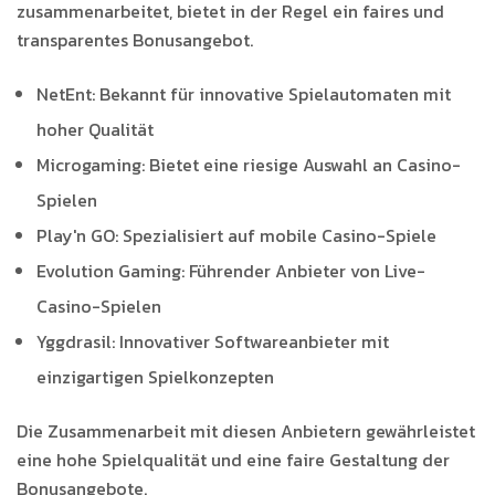
zusammenarbeitet, bietet in der Regel ein faires und
transparentes Bonusangebot.
NetEnt: Bekannt für innovative Spielautomaten mit
hoher Qualität
Microgaming: Bietet eine riesige Auswahl an Casino-
Spielen
Play'n GO: Spezialisiert auf mobile Casino-Spiele
Evolution Gaming: Führender Anbieter von Live-
Casino-Spielen
Yggdrasil: Innovativer Softwareanbieter mit
einzigartigen Spielkonzepten
Die Zusammenarbeit mit diesen Anbietern gewährleistet
eine hohe Spielqualität und eine faire Gestaltung der
Bonusangebote.