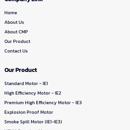
Home
About Us
About CMP
Our Product
Contact Us
Our Product
Standard Motor - IE1
High Efficiency Motor - IE2
Premium High Efficiency Motor - IE3
Explosion Proof Motor
Smoke Spill Motor (IE1-IE3)