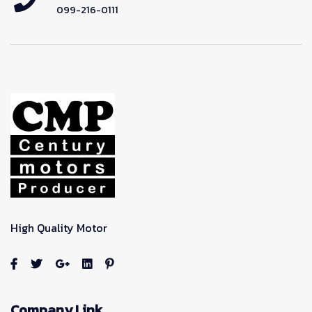
099-216-0111
High Quality Motor
Company Link