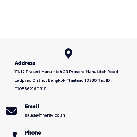
Address
111/17 Prasert Manukitch 29 Praserd Manukitch Road
Ladprao District Bangkok Thailand 10230 Tax ID :
0105562160918
Email
sales@hinergy.co.th
Phone