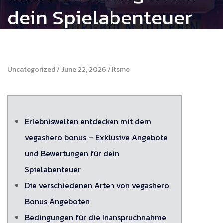
dein Spielabenteuer
Uncategorized
June 22, 2026
Itsme
Erlebniswelten entdecken mit dem
vegashero bonus – Exklusive Angebote
und Bewertungen für dein
Spielabenteuer
Die verschiedenen Arten von vegashero
Bonus Angeboten
Bedingungen für die Inanspruchnahme