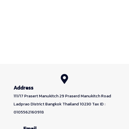
Address
111/17 Prasert Manukitch 29 Praserd Manukitch Road
Ladprao District Bangkok Thailand 10230 Tax ID :
0105562160918
Email