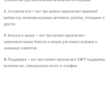
2. Ассортим игр – все три казино предлагают широкий
выбор игр, включая игровые автоматы, рулетку, блэкджек и
другие.
3. Бонусы и акции – все три казино предлагают
привлекательные бонусы и акции для новых игроков и
лояльных клиентов.
4. Поддержка – все три казино предлагают 24/7 поддержку,
включая чат, электронную почту и телефон.