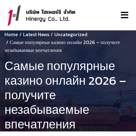
Home
Latest News
Uncategorized
Самые популярные казино онлайн 2026 – получите
незабываемые впечатления
Самые популярные
казино онлайн 2026 –
получите
незабываемые
впечатления