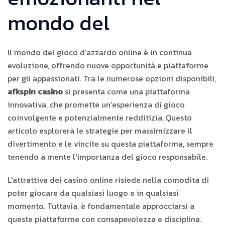
mondo del
Il mondo del gioco d'azzardo online è in continua
evoluzione, offrendo nuove opportunità e piattaforme
per gli appassionati. Tra le numerose opzioni disponibili,
afkspin casino
si presenta come una piattaforma
innovativa, che promette un'esperienza di gioco
coinvolgente e potenzialmente redditizia. Questo
articolo esplorerà le strategie per massimizzare il
divertimento e le vincite su questa piattaforma, sempre
tenendo a mente l'importanza del gioco responsabile.
L'attrattiva dei casinò online risiede nella comodità di
poter giocare da qualsiasi luogo e in qualsiasi
momento. Tuttavia, è fondamentale approcciarsi a
queste piattaforme con consapevolezza e disciplina.