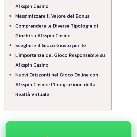
Afkspin Casino
Massimizzare il Valore dei Bonus
Comprendere le Diverse Tipologie di
Giochi su Afkspin Casino
Scegliere il Gioco Giusto per Te
L'Importanza del Gioco Responsabile su
Afkspin Casino
Nuovi Orizzonti nel Gioco Online con
Afkspin Casino: L'Integrazione della
Realtà Virtuale