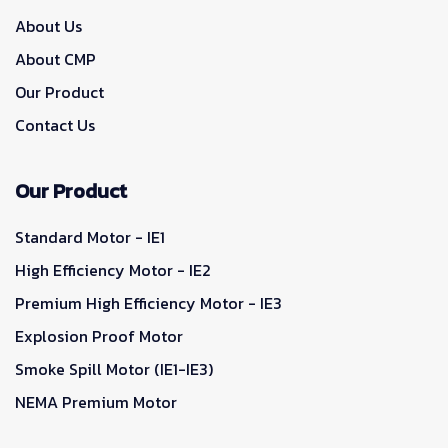
About Us
About CMP
Our Product
Contact Us
Our Product
Standard Motor - IE1
High Efficiency Motor - IE2
Premium High Efficiency Motor - IE3
Explosion Proof Motor
Smoke Spill Motor (IE1-IE3)
NEMA Premium Motor