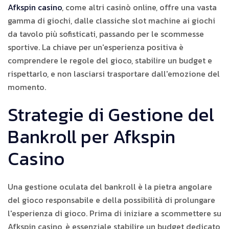
Afkspin casino
, come altri casinò online, offre una vasta
gamma di giochi, dalle classiche slot machine ai giochi
da tavolo più sofisticati, passando per le scommesse
sportive. La chiave per un'esperienza positiva è
comprendere le regole del gioco, stabilire un budget e
rispettarlo, e non lasciarsi trasportare dall'emozione del
momento.
Strategie di Gestione del
Bankroll per Afkspin
Casino
Una gestione oculata del bankroll è la pietra angolare
del gioco responsabile e della possibilità di prolungare
l'esperienza di gioco. Prima di iniziare a scommettere su
Afkspin casino, è essenziale stabilire un budget dedicato