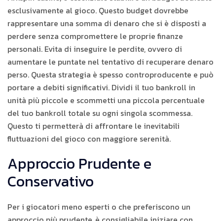
esclusivamente al gioco. Questo budget dovrebbe
rappresentare una somma di denaro che si è disposti a
perdere senza compromettere le proprie finanze
personali. Evita di inseguire le perdite, ovvero di
aumentare le puntate nel tentativo di recuperare denaro
perso. Questa strategia è spesso controproducente e può
portare a debiti significativi. Dividi il tuo bankroll in
unità più piccole e scommetti una piccola percentuale
del tuo bankroll totale su ogni singola scommessa.
Questo ti permetterà di affrontare le inevitabili
fluttuazioni del gioco con maggiore serenità.
Approccio Prudente e
Conservativo
Per i giocatori meno esperti o che preferiscono un
approccio più prudente, è consigliabile iniziare con