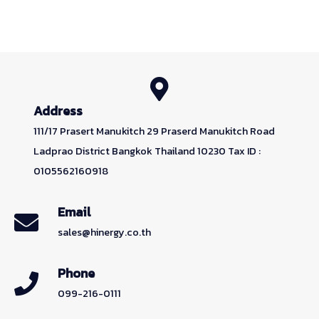
Address
111/17 Prasert Manukitch 29 Praserd Manukitch Road
Ladprao District Bangkok Thailand 10230 Tax ID :
0105562160918
Email
sales@hinergy.co.th
Phone
099-216-0111