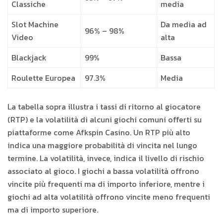
Classiche
media
Slot Machine
Da media ad
96% – 98%
Video
alta
Blackjack
99%
Bassa
Roulette Europea
97.3%
Media
La tabella sopra illustra i tassi di ritorno al giocatore
(RTP) e la volatilità di alcuni giochi comuni offerti su
piattaforme come Afkspin Casino. Un RTP più alto
indica una maggiore probabilità di vincita nel lungo
termine. La volatilità, invece, indica il livello di rischio
associato al gioco. I giochi a bassa volatilità offrono
vincite più frequenti ma di importo inferiore, mentre i
giochi ad alta volatilità offrono vincite meno frequenti
ma di importo superiore.