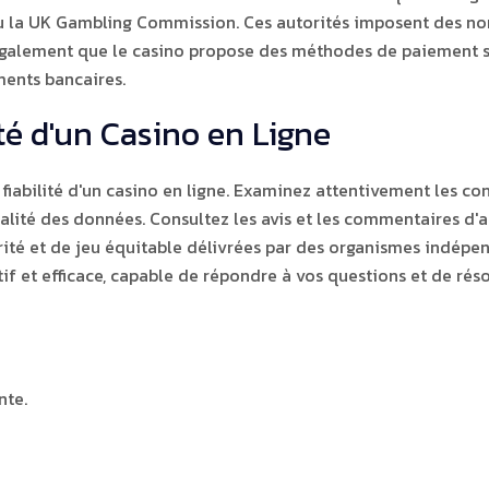
u la UK Gambling Commission. Ces autorités imposent des norm
également que le casino propose des méthodes de paiement séc
ements bancaires.
té d'un Casino en Ligne
 fiabilité d'un casino en ligne. Examinez attentivement les con
tialité des données. Consultez les avis et les commentaires d'
urité et de jeu équitable délivrées par des organismes indépe
ctif et efficace, capable de répondre à vos questions et de r
nte.