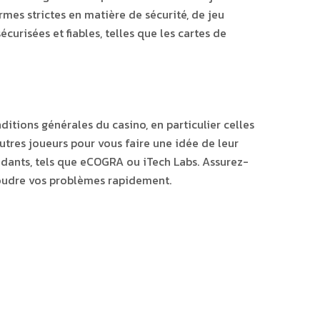
es strictes en matière de sécurité, de jeu
urisées et fiables, telles que les cartes de
ditions générales du casino, en particulier celles
autres joueurs pour vous faire une idée de leur
ndants, tels que eCOGRA ou iTech Labs. Assurez-
ésoudre vos problèmes rapidement.