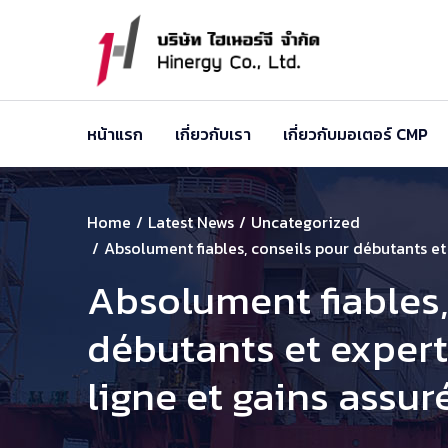
หน้าแรก
เกี่ยวกับเรา
เกี่ยวกับมอเตอร์ CMP
Home
Latest News
Uncategorized
Absolument fiables, conseils pour débutants et
Absolument fiables,
débutants et exper
ligne et gains assur