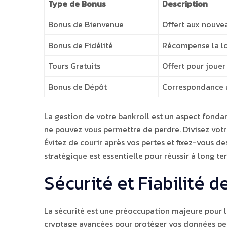
Type de Bonus
Description
Bonus de Bienvenue
Offert aux nouvea
Bonus de Fidélité
Récompense la lo
Tours Gratuits
Offert pour jouer
Bonus de Dépôt
Correspondance à
La gestion de votre bankroll est un aspect fondam
ne pouvez vous permettre de perdre. Divisez votr
Évitez de courir après vos pertes et fixez-vous de
stratégique est essentielle pour réussir à long te
Sécurité et Fiabilité 
La sécurité est une préoccupation majeure pour le
cryptage avancées pour protéger vos données pers