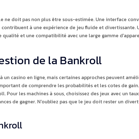
e ne doit pas non plus être sous-estimée. Une interface convi
contribuent à une expérience de jeu fluide et divertissante. 
 qualité et une compatibilité avec une large gamme d'appareil
estion de la Bankroll
er à un casino en ligne, mais certaines approches peuvent amél
t important de comprendre les probabilités et les cotes de gain
ll. Pour les machines à sous, choisissez des jeux avec un taux
es de gagner. N'oubliez pas que le jeu doit rester un divert
nkroll