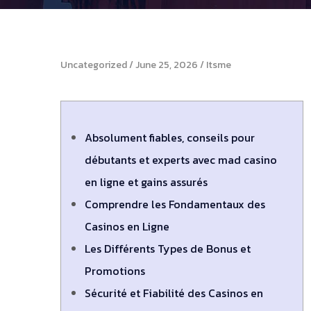
Uncategorized
June 25, 2026
Itsme
Absolument fiables, conseils pour
débutants et experts avec mad casino
en ligne et gains assurés
Comprendre les Fondamentaux des
Casinos en Ligne
Les Différents Types de Bonus et
Promotions
Sécurité et Fiabilité des Casinos en