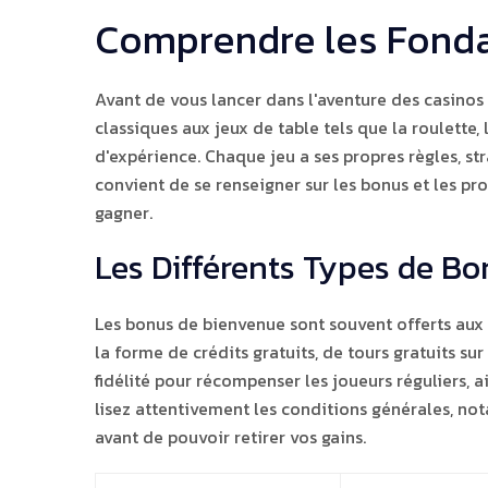
Comprendre les Fonda
Avant de vous lancer dans l'aventure des casinos e
classiques aux jeux de table tels que la roulette, 
d'expérience. Chaque jeu a ses propres règles, str
convient de se renseigner sur les bonus et les p
gagner.
Les Différents Types de B
Les bonus de bienvenue sont souvent offerts aux 
la forme de crédits gratuits, de tours gratuits s
fidélité pour récompenser les joueurs réguliers, 
lisez attentivement les conditions générales, n
avant de pouvoir retirer vos gains.