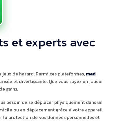
s et experts avec
de jeux de hasard. Parmi ces plateformes,
mad
risée et divertissante. Que vous soyez un joueur
de gains.
. Plus besoin de se déplacer physiquement dans un
omicile ou en déplacement grâce à votre appareil
tir la protection de vos données personnelles et