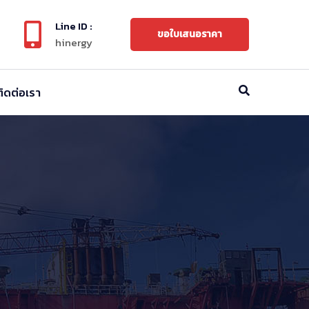
Line ID :
ขอใบเสนอราคา
hinergy
ติดต่อเรา