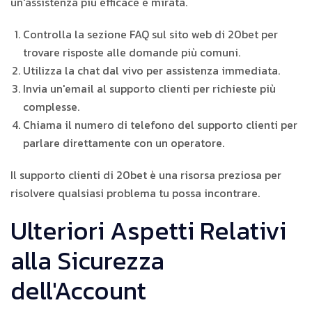
un'assistenza più efficace e mirata.
Controlla la sezione FAQ sul sito web di 20bet per
trovare risposte alle domande più comuni.
Utilizza la chat dal vivo per assistenza immediata.
Invia un'email al supporto clienti per richieste più
complesse.
Chiama il numero di telefono del supporto clienti per
parlare direttamente con un operatore.
Il supporto clienti di 20bet è una risorsa preziosa per
risolvere qualsiasi problema tu possa incontrare.
Ulteriori Aspetti Relativi
alla Sicurezza
dell'Account