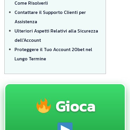
Come Risolverli
Contattare il Supporto Clienti per
Assistenza
Ulteriori Aspetti Relativi alla Sicurezza
dell'Account
Proteggere il Tuo Account 20bet nel
Lungo Termine
Gioca