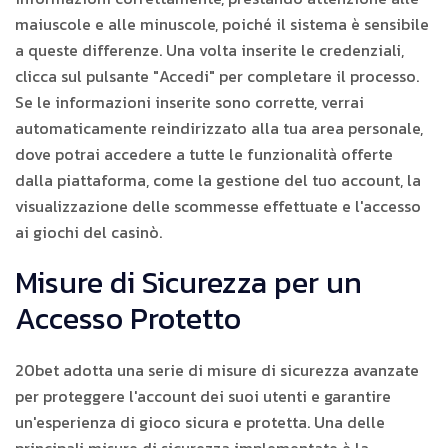
maiuscole e alle minuscole, poiché il sistema è sensibile
a queste differenze. Una volta inserite le credenziali,
clicca sul pulsante "Accedi" per completare il processo.
Se le informazioni inserite sono corrette, verrai
automaticamente reindirizzato alla tua area personale,
dove potrai accedere a tutte le funzionalità offerte
dalla piattaforma, come la gestione del tuo account, la
visualizzazione delle scommesse effettuate e l'accesso
ai giochi del casinò.
Misure di Sicurezza per un
Accesso Protetto
20bet adotta una serie di misure di sicurezza avanzate
per proteggere l'account dei suoi utenti e garantire
un'esperienza di gioco sicura e protetta. Una delle