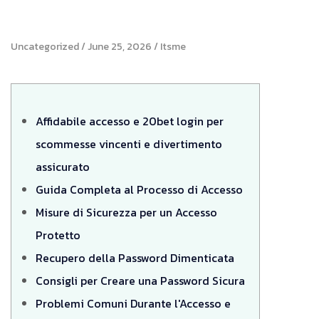
Uncategorized
June 25, 2026
Itsme
Affidabile accesso e 20bet login per
scommesse vincenti e divertimento
assicurato
Guida Completa al Processo di Accesso
Misure di Sicurezza per un Accesso
Protetto
Recupero della Password Dimenticata
Consigli per Creare una Password Sicura
Problemi Comuni Durante l'Accesso e