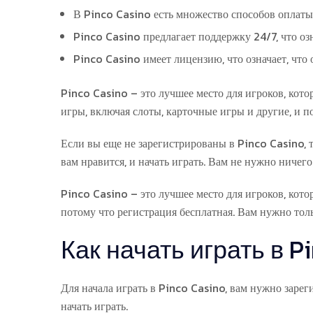
В Pinco Casino есть множество способов оплаты,
Pinco Casino предлагает поддержку 24/7, что оз
Pinco Casino имеет лицензию, что означает, что 
Pinco Casino – это лучшее место для игроков, кот
игры, включая слоты, карточные игры и другие, и 
Если вы еще не зарегистрированы в Pinco Casino, т
вам нравится, и начать играть. Вам не нужно ничег
Pinco Casino – это лучшее место для игроков, кот
потому что регистрация бесплатная. Вам нужно тольк
Как начать играть в P
Для начала играть в Pinco Casino, вам нужно зарег
начать играть.