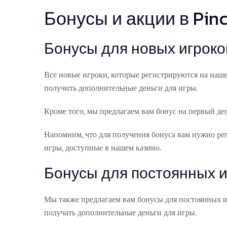
Бонусы и акции в Pin
Бонусы для новых игроко
Все новые игроки, которые регистрируются на наше
получить дополнительные деньги для игры.
Кроме того, мы предлагаем вам бонус на первый де
Напомним, что для получения бонуса вам нужно рег
игры, доступные в нашем казино.
Бонусы для постоянных и
Мы также предлагаем вам бонусы для постоянных и
получать дополнительные деньги для игры.