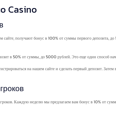
co Casino
в
м сайте, получают бонус в 100% от суммы первого депозита, до 
позит в 50% от суммы, до 5000 рублей. Это еще один способ нач
истрироваться на нашем сайте и сделать первый депозит. Затем
гроков
гроков. Каждую неделю мы предлагаем вам бонус в 10% от суммы