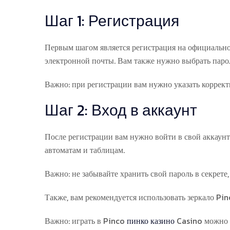
Шаг 1: Регистрация
Первым шагом является регистрация на официально
электронной почты. Вам также нужно выбрать парол
Важно: при регистрации вам нужно указать коррект
Шаг 2: Вход в аккаунт
После регистрации вам нужно войти в свой аккаунт
автоматам и таблицам.
Важно: не забывайте хранить свой пароль в секрете
Также, вам рекомендуется использовать зеркало Pin
Важно: играть в Pinco
пинко казино
Casino можно т