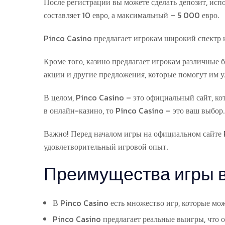
После регистрации вы можете сделать депозит, исп
составляет 10 евро, а максимальный – 5 000 евро.
Pinco Casino предлагает игрокам широкий спектр иг
Кроме того, казино предлагает игрокам различные 
акции и другие предложения, которые помогут им 
В целом, Pinco Casino – это официальный сайт, ко
в онлайн-казино, то Pinco Casino – это ваш выбор.
Важно! Перед началом игры на официальном сайте P
удовлетворительный игровой опыт.
Преимущества игры в
В Pinco Casino есть множество игр, которые можн
Pinco Casino предлагает реальные выигры, что о