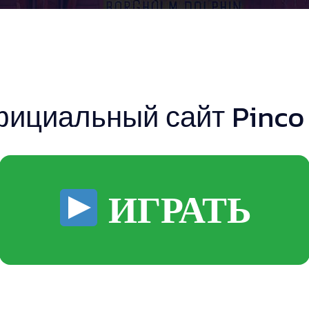
фициальный сайт Pinco
ИГРАТЬ