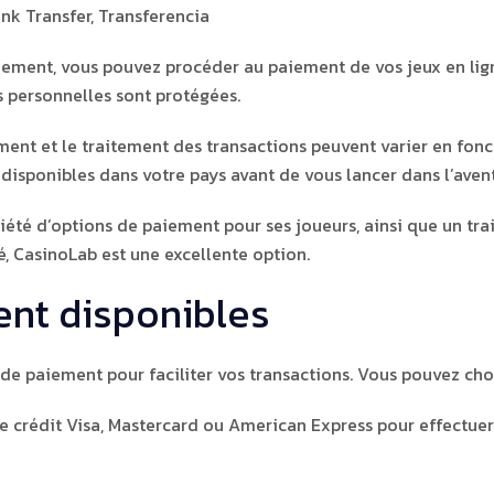
nk Transfer, Transferencia
iement, vous pouvez procéder au paiement de vos jeux en lign
s personnelles sont protégées.
ment et le traitement des transactions peuvent varier en fonc
isponibles dans votre pays avant de vous lancer dans l’aven
été d’options de paiement pour ses joueurs, ainsi que un trai
é, CasinoLab est une excellente option.
ent disponibles
de paiement pour faciliter vos transactions. Vous pouvez chois
 de crédit Visa, Mastercard ou American Express pour effectuer