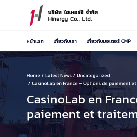
หน้าแรก
เกี่ยวกับเรา
เกี่ยวกับมอเตอร์ CMP
Home
Latest News
Uncategorized
CasinoLab en France – Options de paiement et 
CasinoLab en Franc
paiement et traitem