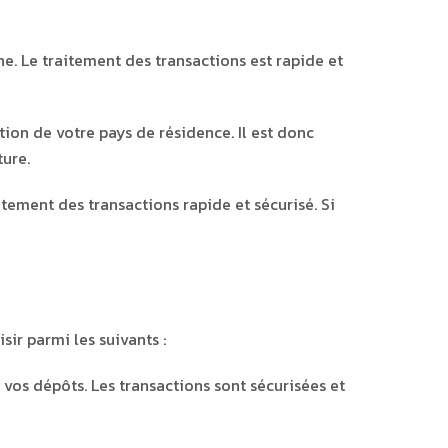
e. Le traitement des transactions est rapide et
tion de votre pays de résidence. Il est donc
ture.
tement des transactions rapide et sécurisé. Si
ir parmi les suivants :
 vos dépôts. Les transactions sont sécurisées et