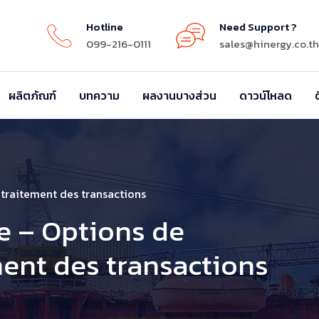
Hotline
Need Support ?
099-216-0111
sales@hinergy.co.th
ผลิตภัณฑ์
บทความ
ผลงานบางส่วน
ดาวน์โหลด
traitement des transactions
e – Options de
ent des transactions