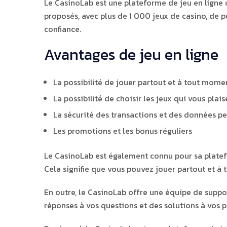
Le CasinoLab est une plateforme de jeu en ligne q
proposés, avec plus de 1 000 jeux de casino, de po
confiance.
Avantages de jeu en ligne
La possibilité de jouer partout et à tout mome
La possibilité de choisir les jeux qui vous plais
La sécurité des transactions et des données p
Les promotions et les bonus réguliers
Le CasinoLab est également connu pour sa platefo
Cela signifie que vous pouvez jouer partout et à
En outre, le CasinoLab offre une équipe de suppo
réponses à vos questions et des solutions à vos 