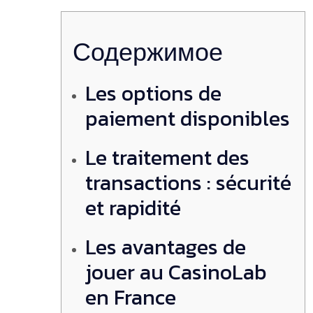
Содержимое
Les options de
paiement disponibles
Le traitement des
transactions : sécurité
et rapidité
Les avantages de
jouer au CasinoLab
en France