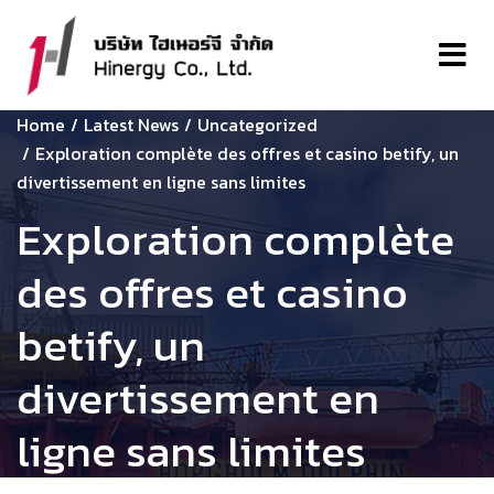
Home
Latest News
Uncategorized
Exploration complète des offres et casino betify, un
divertissement en ligne sans limites
Exploration complète
des offres et casino
betify, un
divertissement en
ligne sans limites