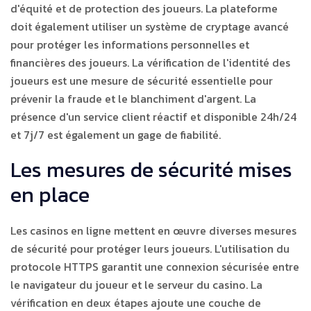
d'équité et de protection des joueurs. La plateforme
doit également utiliser un système de cryptage avancé
pour protéger les informations personnelles et
financières des joueurs. La vérification de l'identité des
joueurs est une mesure de sécurité essentielle pour
prévenir la fraude et le blanchiment d'argent. La
présence d'un service client réactif et disponible 24h/24
et 7j/7 est également un gage de fiabilité.
Les mesures de sécurité mises
en place
Les casinos en ligne mettent en œuvre diverses mesures
de sécurité pour protéger leurs joueurs. L'utilisation du
protocole HTTPS garantit une connexion sécurisée entre
le navigateur du joueur et le serveur du casino. La
vérification en deux étapes ajoute une couche de