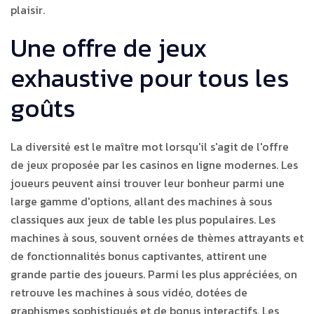
plaisir.
Une offre de jeux
exhaustive pour tous les
goûts
La diversité est le maître mot lorsqu'il s'agit de l'offre
de jeux proposée par les casinos en ligne modernes. Les
joueurs peuvent ainsi trouver leur bonheur parmi une
large gamme d'options, allant des machines à sous
classiques aux jeux de table les plus populaires. Les
machines à sous, souvent ornées de thèmes attrayants et
de fonctionnalités bonus captivantes, attirent une
grande partie des joueurs. Parmi les plus appréciées, on
retrouve les machines à sous vidéo, dotées de
graphismes sophistiqués et de bonus interactifs. Les