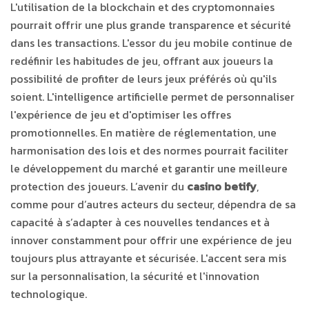
L'utilisation de la blockchain et des cryptomonnaies
pourrait offrir une plus grande transparence et sécurité
dans les transactions. L'essor du jeu mobile continue de
redéfinir les habitudes de jeu, offrant aux joueurs la
possibilité de profiter de leurs jeux préférés où qu'ils
soient. L'intelligence artificielle permet de personnaliser
l'expérience de jeu et d'optimiser les offres
promotionnelles. En matière de réglementation, une
harmonisation des lois et des normes pourrait faciliter
le développement du marché et garantir une meilleure
protection des joueurs. L’avenir du
casino betify
,
comme pour d’autres acteurs du secteur, dépendra de sa
capacité à s’adapter à ces nouvelles tendances et à
innover constamment pour offrir une expérience de jeu
toujours plus attrayante et sécurisée. L'accent sera mis
sur la personnalisation, la sécurité et l'innovation
technologique.