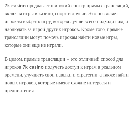
7k casino предлагает широкий спектр прямых трансляций,
включая игры в казино, спорт и другие. Это позволяет
игрокам выбрать игру, которая лучше всего подходит им, и
наблюдать за игрой других игроков. Кроме того, прямые
трансляции могут помочь игрокам найти новые игры,
которые они еще не играли.
В целом, прямые трансляции – это отличный способ для
игроков 7k casino получать доступ к играм в реальном
времени, улучшать свои навыки и стратегии, а также найти
новых игроков, которые имеют схожие интересы и
предпочтения.