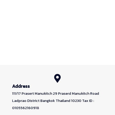
Address
111/17 Prasert Manukitch 29 Praserd Manukitch Road
Ladprao District Bangkok Thailand 10230 Tax ID :
0105562160918