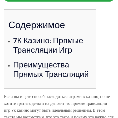
Содержимое
7К Казино: Прямые
Трансляции Игр
Преимущества
Прямых Трансляций
Если вы ищете способ насладиться играми в казино, но не
хотите тратить деньги на депозит, то прямые трансляции
игр 7к казино могут быть идеальным решением. В этом
тексте мы рассмотрим, что это такое и почему это важно для