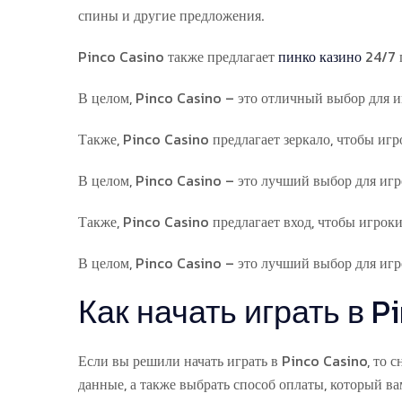
спины и другие предложения.
Pinco Casino также предлагает
пинко казино
24/7 
В целом, Pinco Casino – это отличный выбор для и
Также, Pinco Casino предлагает зеркало, чтобы игр
В целом, Pinco Casino – это лучший выбор для игр
Также, Pinco Casino предлагает вход, чтобы игроки 
В целом, Pinco Casino – это лучший выбор для игр
Как начать играть в P
Если вы решили начать играть в Pinco Casino, то 
данные, а также выбрать способ оплаты, который ва