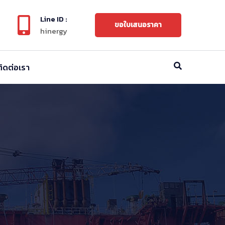
Line ID :
ขอใบเสนอราคา
hinergy
ติดต่อเรา