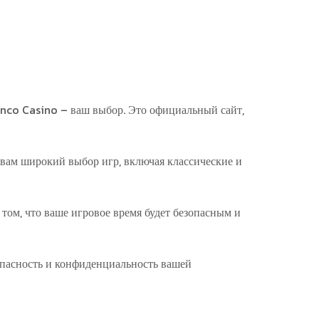
Pinco Casino – ваш выбор. Это официальный сайт,
м вам широкий выбор игр, включая классические и
том, что ваше игровое время будет безопасным и
опасность и конфиденциальность вашей