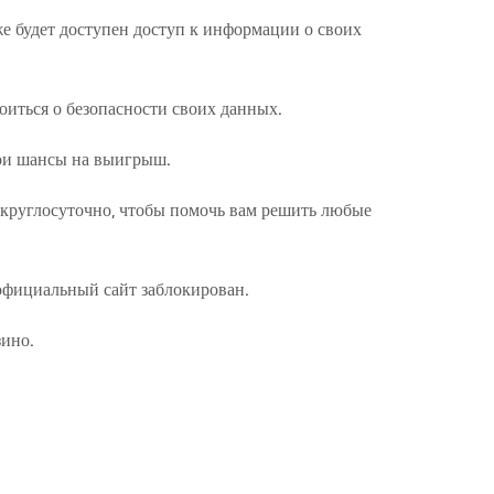
же будет доступен доступ к информации о своих
оиться о безопасности своих данных.
вои шансы на выигрыш.
т круглосуточно, чтобы помочь вам решить любые
 официальный сайт заблокирован.
зино.