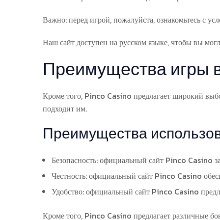
Важно: перед игрой, пожалуйста, ознакомьтесь с ус
Наш сайт доступен на русском языке, чтобы вы могл
Преимущества игры в
Кроме того, Pinco Casino предлагает широкий выбор
подходит им.
Преимущества использов
Безопасность: официальный сайт Pinco Casino з
Честность: официальный сайт Pinco Casino обесп
Удобство: официальный сайт Pinco Casino предла
Кроме того, Pinco Casino предлагает различные бо