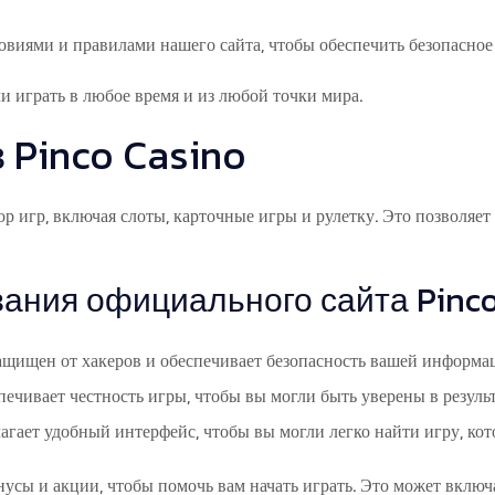
ловиями и правилами нашего сайта, чтобы обеспечить безопасное
и играть в любое время и из любой точки мира.
 Pinco Casino
 игр, включая слоты, карточные игры и рулетку. Это позволяет 
ания официального сайта Pinco
ащищен от хакеров и обеспечивает безопасность вашей информа
ечивает честность игры, чтобы вы могли быть уверены в результ
гает удобный интерфейс, чтобы вы могли легко найти игру, кото
нусы и акции, чтобы помочь вам начать играть. Это может включ