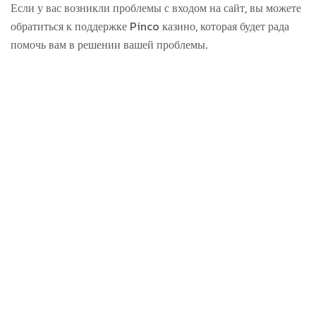
Если у вас возникли проблемы с входом на сайт, вы можете
обратиться к поддержке Pinco казино, которая будет рада
помочь вам в решении вашей проблемы.