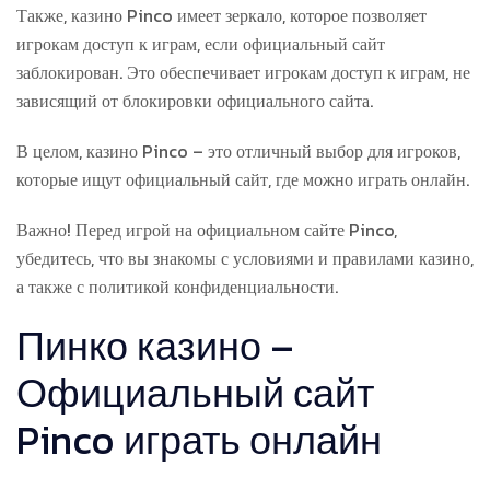
Также, казино Pinco имеет зеркало, которое позволяет
игрокам доступ к играм, если официальный сайт
заблокирован. Это обеспечивает игрокам доступ к играм, не
зависящий от блокировки официального сайта.
В целом, казино Pinco – это отличный выбор для игроков,
которые ищут официальный сайт, где можно играть онлайн.
Важно! Перед игрой на официальном сайте Pinco,
убедитесь, что вы знакомы с условиями и правилами казино,
а также с политикой конфиденциальности.
Пинко казино –
Официальный сайт
Pinco играть онлайн