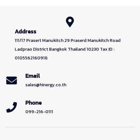
Address
111/17 Prasert Manukitch 29 Praserd Manukitch Road
Ladprao District Bangkok Thailand 10230 Tax ID :
0105562160918
Email
sales@hinergy.co.th
Phone
099-216-0111