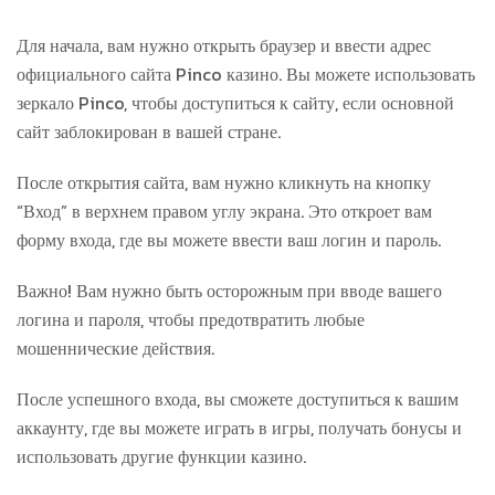
Для начала, вам нужно открыть браузер и ввести адрес
официального сайта Pinco казино. Вы можете использовать
зеркало Pinco, чтобы доступиться к сайту, если основной
сайт заблокирован в вашей стране.
После открытия сайта, вам нужно кликнуть на кнопку
“Вход” в верхнем правом углу экрана. Это откроет вам
форму входа, где вы можете ввести ваш логин и пароль.
Важно! Вам нужно быть осторожным при вводе вашего
логина и пароля, чтобы предотвратить любые
мошеннические действия.
После успешного входа, вы сможете доступиться к вашим
аккаунту, где вы можете играть в игры, получать бонусы и
использовать другие функции казино.