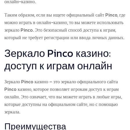
онлайн-казино.
Таким образом, если вы ищете официальный сайт Pinco, где
можно играть в онлайн-казино, то вы можете использовать
зеркало Pinco. Это безопасный способ доступа к играм,
который не требует регистрации или ввода личных данных.
Зеркало Pinco казино:
доступ к играм онлайн
Зеркало Pinco казино – это зеркало официального сайта
Pinco казино, которое позволяет игрокам доступ к играм
онлайн. Это означает, что вы можете играть в любые игры,
которые доступны на официальном сайте, но с помощью
зеркала.
Преимущества