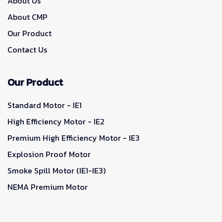
About Us
About CMP
Our Product
Contact Us
Our Product
Standard Motor - IE1
High Efficiency Motor - IE2
Premium High Efficiency Motor - IE3
Explosion Proof Motor
Smoke Spill Motor (IE1-IE3)
NEMA Premium Motor