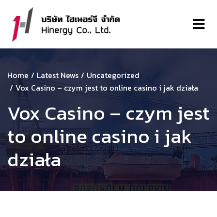
Home
Latest News
Uncategorized
Vox Casino – czym jest to online casino i jak działa
Vox Casino – czym jest
to online casino i jak
działa