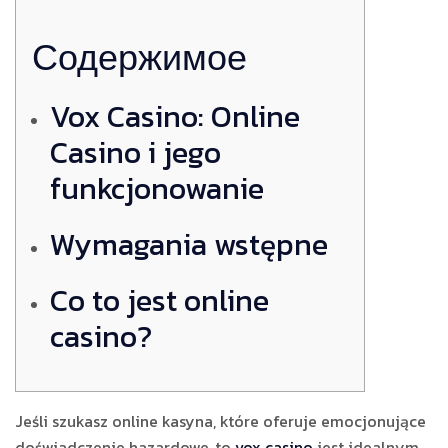
Содержимое
Vox Casino: Online
Casino i jego
funkcjonowanie
Wymagania wstępne
Co to jest online
casino?
Jeśli szukasz online kasyna, które oferuje emocjonujące
doświadczenie hazardowe, to
vox casino
jest idealnym