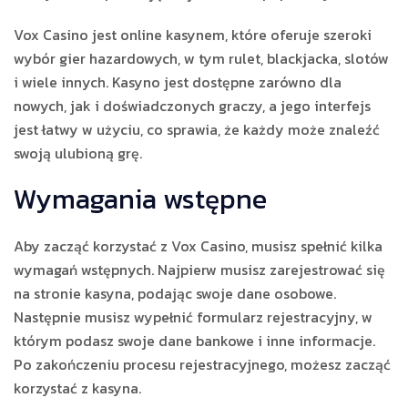
Vox Casino jest online kasynem, które oferuje szeroki
wybór gier hazardowych, w tym rulet, blackjacka, slotów
i wiele innych. Kasyno jest dostępne zarówno dla
nowych, jak i doświadczonych graczy, a jego interfejs
jest łatwy w użyciu, co sprawia, że każdy może znaleźć
swoją ulubioną grę.
Wymagania wstępne
Aby zacząć korzystać z Vox Casino, musisz spełnić kilka
wymagań wstępnych. Najpierw musisz zarejestrować się
na stronie kasyna, podając swoje dane osobowe.
Następnie musisz wypełnić formularz rejestracyjny, w
którym podasz swoje dane bankowe i inne informacje.
Po zakończeniu procesu rejestracyjnego, możesz zacząć
korzystać z kasyna.