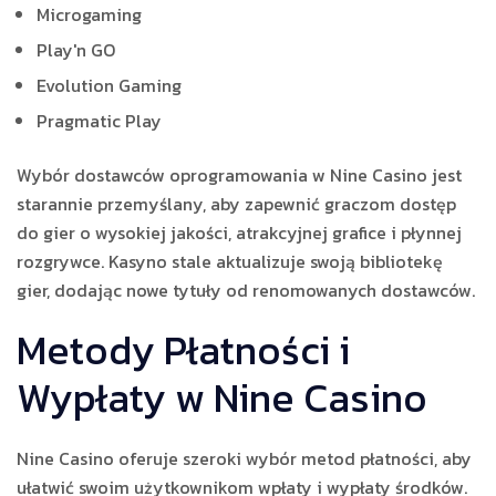
Microgaming
Play'n GO
Evolution Gaming
Pragmatic Play
Wybór dostawców oprogramowania w Nine Casino jest
starannie przemyślany, aby zapewnić graczom dostęp
do gier o wysokiej jakości, atrakcyjnej grafice i płynnej
rozgrywce. Kasyno stale aktualizuje swoją bibliotekę
gier, dodając nowe tytuły od renomowanych dostawców.
Metody Płatności i
Wypłaty w Nine Casino
Nine Casino oferuje szeroki wybór metod płatności, aby
ułatwić swoim użytkownikom wpłaty i wypłaty środków.