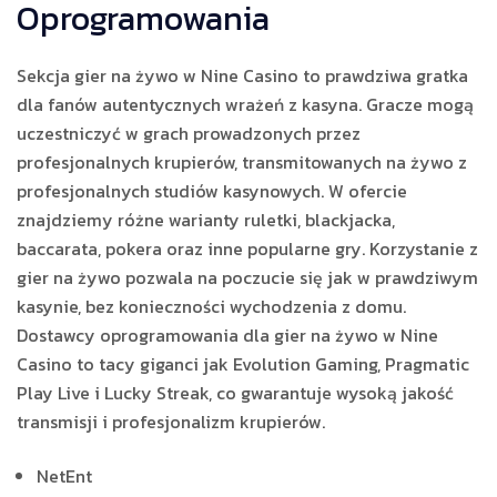
Oprogramowania
Sekcja gier na żywo w Nine Casino to prawdziwa gratka
dla fanów autentycznych wrażeń z kasyna. Gracze mogą
uczestniczyć w grach prowadzonych przez
profesjonalnych krupierów, transmitowanych na żywo z
profesjonalnych studiów kasynowych. W ofercie
znajdziemy różne warianty ruletki, blackjacka,
baccarata, pokera oraz inne popularne gry. Korzystanie z
gier na żywo pozwala na poczucie się jak w prawdziwym
kasynie, bez konieczności wychodzenia z domu.
Dostawcy oprogramowania dla gier na żywo w Nine
Casino to tacy giganci jak Evolution Gaming, Pragmatic
Play Live i Lucky Streak, co gwarantuje wysoką jakość
transmisji i profesjonalizm krupierów.
NetEnt