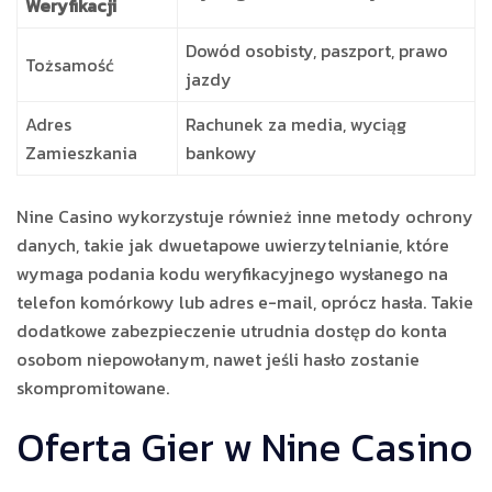
Weryfikacji
Dowód osobisty, paszport, prawo
Tożsamość
jazdy
Adres
Rachunek za media, wyciąg
Zamieszkania
bankowy
Nine Casino wykorzystuje również inne metody ochrony
danych, takie jak dwuetapowe uwierzytelnianie, które
wymaga podania kodu weryfikacyjnego wysłanego na
telefon komórkowy lub adres e-mail, oprócz hasła. Takie
dodatkowe zabezpieczenie utrudnia dostęp do konta
osobom niepowołanym, nawet jeśli hasło zostanie
skompromitowane.
Oferta Gier w Nine Casino