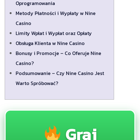
Oprogramowania
Metody Płatności i Wypłaty w Nine
Casino
Limity Wpłat i Wypłat oraz Opłaty
Obsługa Klienta w Nine Casino
Bonusy i Promocje – Co Oferuje Nine
Casino?
Podsumowanie – Czy Nine Casino Jest
Warto Spróbować?
Graj