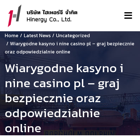
Home
Latest News
Uncategorized
Wiarygodne kasyno i nine casino pl – graj bezpiecznie
oraz odpowiedzialnie online
Wiarygodne kasyno i
nine casino pl – graj
bezpiecznie oraz
odpowiedzialnie
online