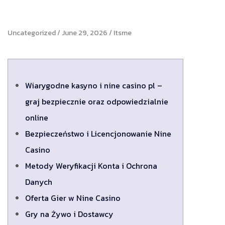
Uncategorized
June 29, 2026
Itsme
Wiarygodne kasyno i nine casino pl –
graj bezpiecznie oraz odpowiedzialnie
online
Bezpieczeństwo i Licencjonowanie Nine
Casino
Metody Weryfikacji Konta i Ochrona
Danych
Oferta Gier w Nine Casino
Gry na Żywo i Dostawcy