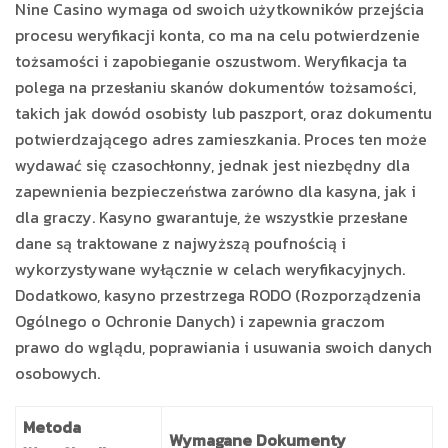
Nine Casino wymaga od swoich użytkowników przejścia
procesu weryfikacji konta, co ma na celu potwierdzenie
tożsamości i zapobieganie oszustwom. Weryfikacja ta
polega na przesłaniu skanów dokumentów tożsamości,
takich jak dowód osobisty lub paszport, oraz dokumentu
potwierdzającego adres zamieszkania. Proces ten może
wydawać się czasochłonny, jednak jest niezbędny dla
zapewnienia bezpieczeństwa zarówno dla kasyna, jak i
dla graczy. Kasyno gwarantuje, że wszystkie przesłane
dane są traktowane z najwyższą poufnością i
wykorzystywane wyłącznie w celach weryfikacyjnych.
Dodatkowo, kasyno przestrzega RODO (Rozporządzenia
Ogólnego o Ochronie Danych) i zapewnia graczom
prawo do wglądu, poprawiania i usuwania swoich danych
osobowych.
Metoda
Wymagane Dokumenty