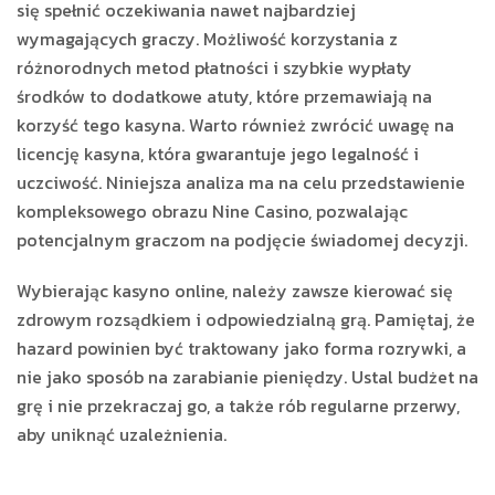
się spełnić oczekiwania nawet najbardziej
wymagających graczy. Możliwość korzystania z
różnorodnych metod płatności i szybkie wypłaty
środków to dodatkowe atuty, które przemawiają na
korzyść tego kasyna. Warto również zwrócić uwagę na
licencję kasyna, która gwarantuje jego legalność i
uczciwość. Niniejsza analiza ma na celu przedstawienie
kompleksowego obrazu Nine Casino, pozwalając
potencjalnym graczom na podjęcie świadomej decyzji.
Wybierając kasyno online, należy zawsze kierować się
zdrowym rozsądkiem i odpowiedzialną grą. Pamiętaj, że
hazard powinien być traktowany jako forma rozrywki, a
nie jako sposób na zarabianie pieniędzy. Ustal budżet na
grę i nie przekraczaj go, a także rób regularne przerwy,
aby uniknąć uzależnienia.