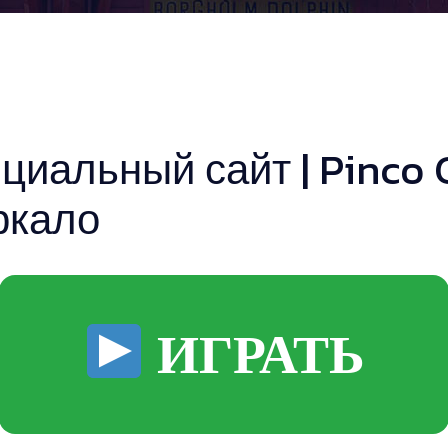
иальный сайт | Pinco C
ркало
ИГРАТЬ