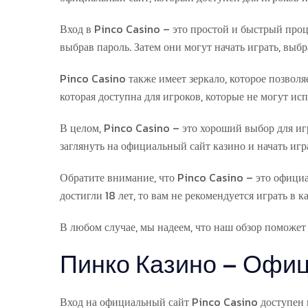
Вход в Pinco Casino – это простой и быстрый проц
выбрав пароль. Затем они могут начать играть, выб
Pinco Casino также имеет зеркало, которое позволя
которая доступна для игроков, которые не могут и
В целом, Pinco Casino – это хороший выбор для и
заглянуть на официальный сайт казино и начать игр
Обратите внимание, что Pinco Casino – это официал
достигли 18 лет, то вам не рекомендуется играть в к
В любом случае, мы надеем, что наш обзор поможет 
Пинко Казино – Офи
Вход на официальный сайт Pinco Casino доступен по