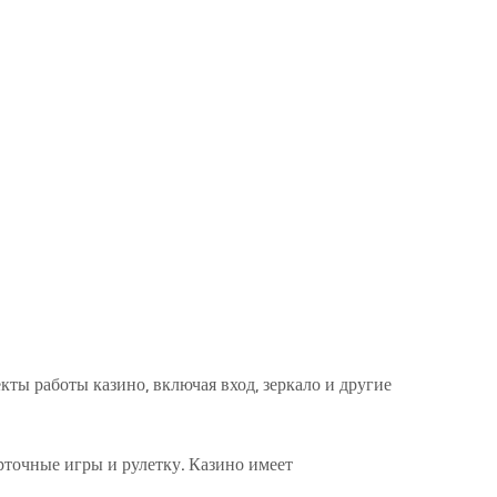
ты работы казино, включая вход, зеркало и другие
рточные игры и рулетку. Казино имеет