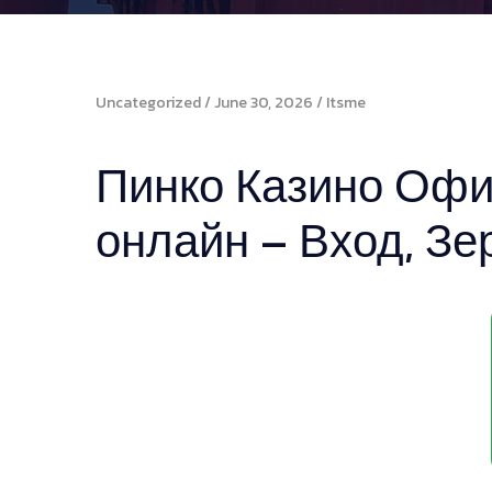
Uncategorized
June 30, 2026
Itsme
Пинко Казино Офиц
онлайн – Вход, Зе