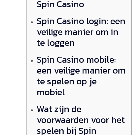
Spin Casino
Spin Casino login: een
veilige manier om in
te loggen
Spin Casino mobile:
een veilige manier om
te spelen op je
mobiel
Wat zijn de
voorwaarden voor het
spelen bij Spin