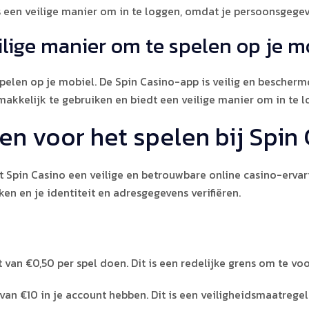
s een veilige manier om in te loggen, omdat je persoonsgeg
ilige manier om te spelen op je m
pelen op je mobiel. De Spin Casino-app is veilig en bescherm
makkelijk te gebruiken en biedt een veilige manier om in te l
en voor het spelen bij Spin
t Spin Casino een veilige en betrouwbare online casino-ervar
n en je identiteit en adresgegevens verifiëren.
an €0,50 per spel doen. Dit is een redelijke grens om te voo
n €10 in je account hebben. Dit is een veiligheidsmaatregel