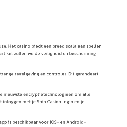
ze. Het casino biedt een breed scala aan spellen,
 artikel zullen we de veiligheid en bescherming
trenge regelgeving en controles. Dit garandeert
 de nieuwste encryptietechnologieën om alle
t inloggen met je Spin Casino login en je
 app is beschikbaar voor iOS- en Android-