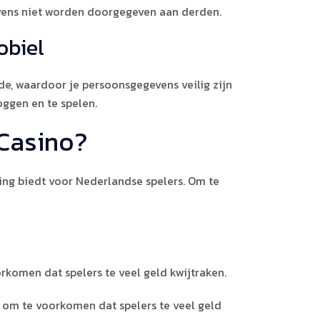
evens niet worden doorgegeven aan derden.
obiel
de, waardoor je persoonsgegevens veilig zijn
oggen en te spelen.
 Casino?
ing biedt voor Nederlandse spelers. Om te
rkomen dat spelers te veel geld kwijtraken.
 om te voorkomen dat spelers te veel geld