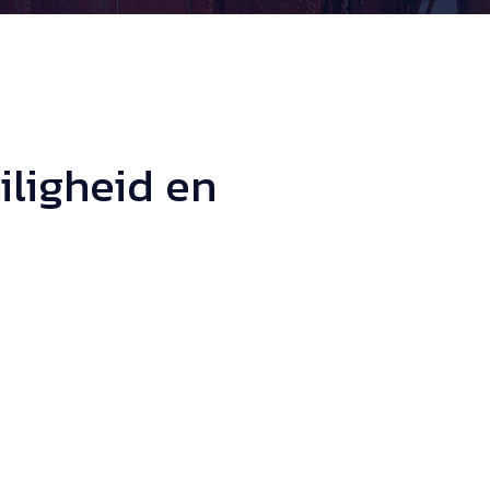
iligheid en