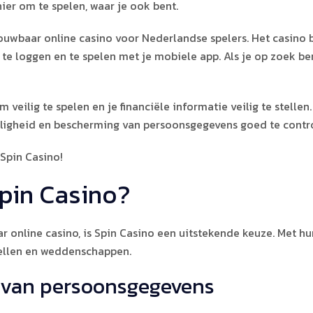
ier om te spelen, waar je ook bent.
rouwbaar online casino voor Nederlandse spelers. Het casino b
te loggen en te spelen met je mobiele app. Als je op zoek ben
veilig te spelen en je financiële informatie veilig te stellen
eiligheid en bescherming van persoonsgegevens goed te contr
 Spin Casino!
pin Casino?
r online casino, is Spin Casino een uitstekende keuze. Met hu
ellen en weddenschappen.
g van persoonsgegevens