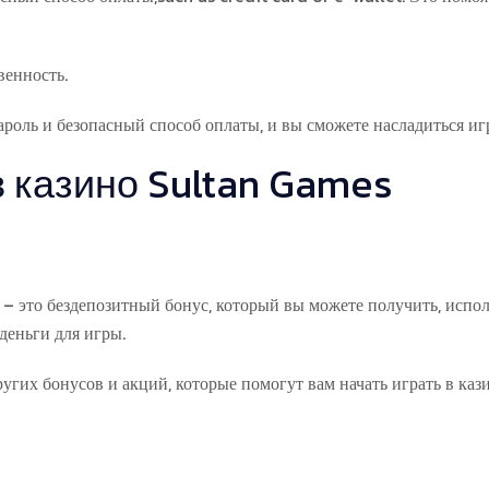
венность.
роль и безопасный способ оплаты, и вы сможете насладиться игр
 казино Sultan Games
– это бездепозитный бонус, который вы можете получить, испо
деньги для игры.
угих бонусов и акций, которые помогут вам начать играть в каз