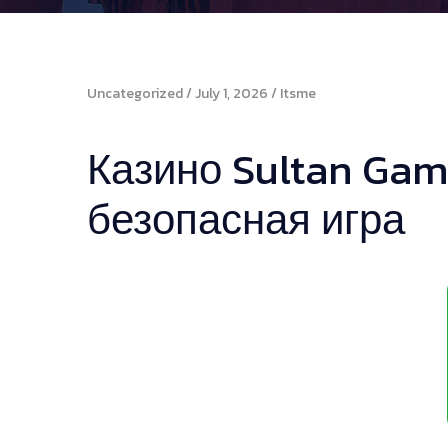
Uncategorized
July 1, 2026
Itsme
Казино Sultan Gam
безопасная игра