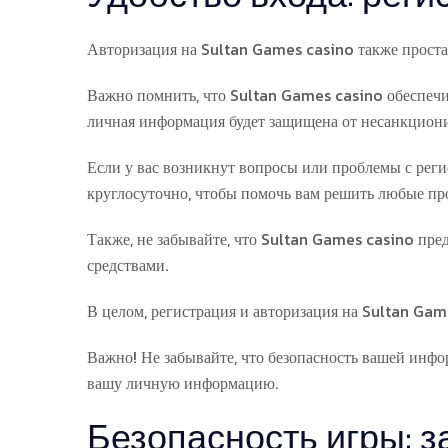
Авторизация на Sultan Games casino также проста и
Важно помнить, что Sultan Games casino обеспечи
личная информация будет защищена от несанкциони
Если у вас возникнут вопросы или проблемы с реги
круглосуточно, чтобы помочь вам решить любые пр
Также, не забывайте, что Sultan Games casino пре
средствами.
В целом, регистрация и авторизация на Sultan Gam
Важно! Не забывайте, что безопасность вашей инф
вашу личную информацию.
Безопасность игры: 