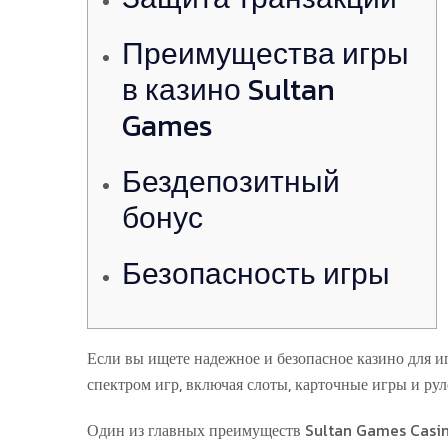
Преимущества игры
в казино Sultan
Games
Бездепозитный
бонус
Безопасность игры
Если вы ищете надежное и безопасное казино для и
спектром игр, включая слоты, карточные игры и рул
Один из главных преимуществ Sultan Games Casino 