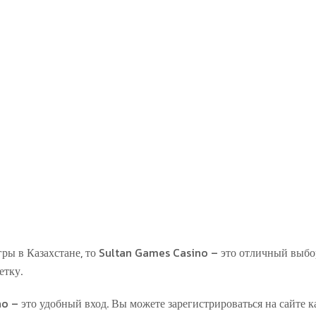
гры в Казахстане, то Sultan Games Casino – это отличный выбо
етку.
– это удобный вход. Вы можете зарегистрироваться на сайте ка