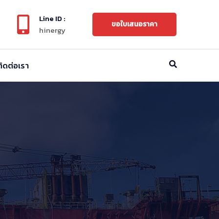
Line ID :
ขอใบเสนอราคา
hinergy
ติดต่อเรา