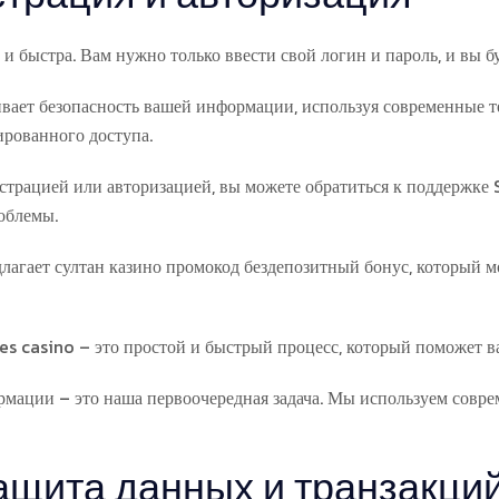
 быстра. Вам нужно только ввести свой логин и пароль, и вы бу
вает безопасность вашей информации, используя современные те
рованного доступа.
страцией или авторизацией, вы можете обратиться к поддержке 
облемы.
длагает султан казино промокод бездепозитный бонус, который 
es casino – это простой и быстрый процесс, который поможет ва
ормации – это наша первоочередная задача. Мы используем сов
защита данных и транзакци