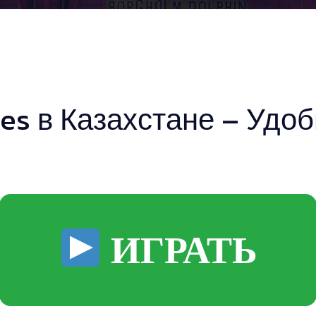
es в Казахстане – Удоб
ИГРАТЬ