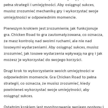
pełna strategii i umiejętności. Aby osiągnąć sukces,
musisz zrozumieć mechanikę gry i wykorzystać swoje
umiejętności w odpowiednim momencie.
Pierwszym krokiem jest zrozumienie, jak funkcjonuje
gra. Chicken Road to gra zautomatyzowana, co oznacza,
że masz kontrolę nad swoimi ruchami, ale nie nad
losowymi wydarzeniami. Aby osiągnąć sukces, musisz
zrozumieć, jak losowe wydarzenia wpływają na grę i jak
możesz je wykorzystać do swojego korzyści.
Drugi krok to wykorzystanie swoich umiejętności w
odpowiednim momencie. Gra Chicken Road to pełna
strategii, co oznacza, że musisz zrozumieć, kiedy
powinieneś wykorzystać swoje umiejętności, aby
osiągnąć sukces.
Ostatnim krokiem jest monitorowanie swojego postępu i