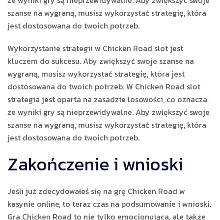
że wyniki gry są nieprzewidywalne. Aby zwiększyć swoje
szanse na wygraną, musisz wykorzystać strategię, która
jest dostosowana do twoich potrzeb.
Wykorzystanie strategii w Chicken Road slot jest
kluczem do sukcesu. Aby zwiększyć swoje szanse na
wygraną, musisz wykorzystać strategię, która jest
dostosowana do twoich potrzeb. W Chicken Road slot
strategia jest oparta na zasadzie losowości, co oznacza,
że wyniki gry są nieprzewidywalne. Aby zwiększyć swoje
szanse na wygraną, musisz wykorzystać strategię, która
jest dostosowana do twoich potrzeb.
Zakończenie i wnioski
Jeśli już zdecydowałeś się na grę Chicken Road w
kasynie online, to teraz czas na podsumowanie i wnioski.
Gra Chicken Road to nie tylko emocjonująca, ale także