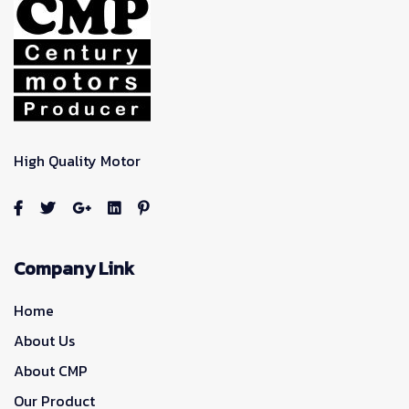
High Quality Motor
Company Link
Home
About Us
About CMP
Our Product