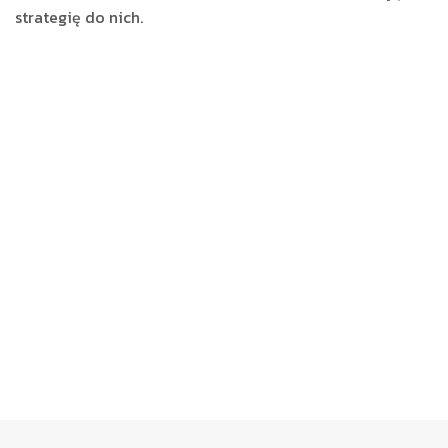
strategię do nich.