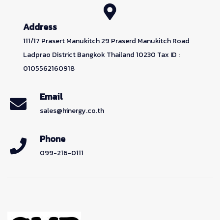
Address
111/17 Prasert Manukitch 29 Praserd Manukitch Road
Ladprao District Bangkok Thailand 10230 Tax ID :
0105562160918
Email
sales@hinergy.co.th
Phone
099-216-0111