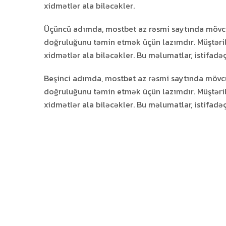
xidmətlər ala biləcəkler.
Üçüncü adımda, mostbet az rəsmi saytında mövcud
doğruluğunu təmin etmək üçün lazımdır. Müştəril
xidmətlər ala biləcəkler. Bu məlumatlar, istifa
Beşinci adımda, mostbet az rəsmi saytında mövcu
doğruluğunu təmin etmək üçün lazımdır. Müştəril
xidmətlər ala biləcəkler. Bu məlumatlar, istifa