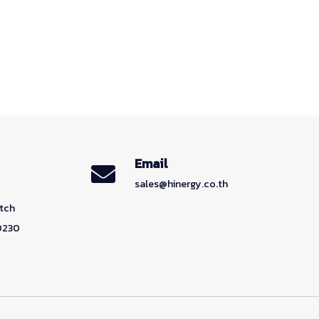
Email
sales@hinergy.co.th
itch
0230