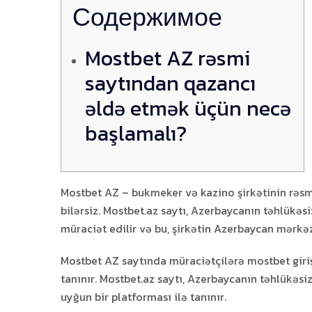
Содержимое
Mostbet AZ rəsmi
saytından qazancı
əldə etmək üçün necə
başlamalı?
Mostbet AZ – bukmeker və kazino şirkətinin rəsmi
bilərsiz. Mostbet.az saytı, Azerbaycanın təhlükəs
müraciət edilir və bu, şirkətin Azerbaycan mərkəzi
Mostbet AZ saytında müraciətçilərə mostbet giriş 
tanınır. Mostbet.az saytı, Azerbaycanın təhlükəsi
uyğun bir platforması ilə tanınır.