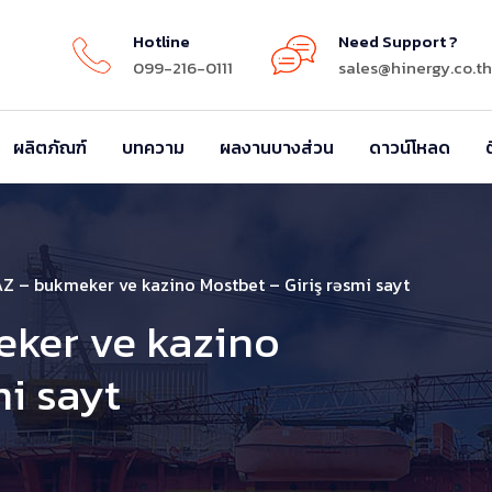
Hotline
Need Support ?
099-216-0111
sales@hinergy.co.th
ผลิตภัณฑ์
บทความ
ผลงานบางส่วน
ดาวน์โหลด
Z – bukmeker ve kazino Mostbet – Giriş rəsmi sayt
ker ve kazino
mi sayt