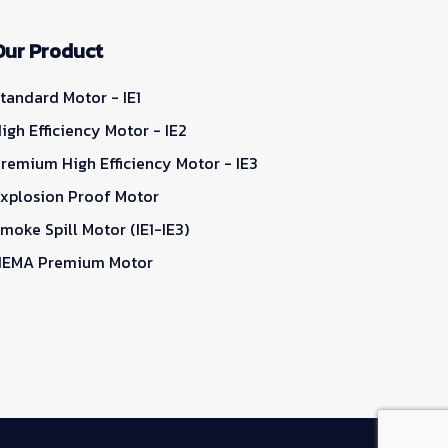
Our Product
tandard Motor - IE1
igh Efficiency Motor - IE2
remium High Efficiency Motor - IE3
xplosion Proof Motor
moke Spill Motor (IE1-IE3)
EMA Premium Motor