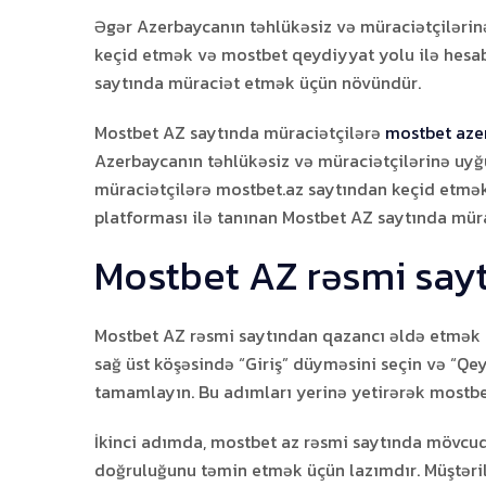
Əgər Azerbaycanın təhlükəsiz və müraciətçilərinə
keçid etmək və mostbet qeydiyyat yolu ilə hesabı
saytında müraciət etmək üçün növündür.
Mostbet AZ saytında müraciətçilərə
mostbet azer
Azerbaycanın təhlükəsiz və müraciətçilərinə uyğ
müraciətçilərə mostbet.az saytından keçid etmək
platforması ilə tanınan Mostbet AZ saytında mü
Mostbet AZ rəsmi sayt
Mostbet AZ rəsmi saytından qazancı əldə etmək 
sağ üst köşəsində “Giriş” düyməsini seçin və “Qey
tamamlayın. Bu adımları yerinə yetirərək mostbe
İkinci adımda, mostbet az rəsmi saytında mövcud
doğruluğunu təmin etmək üçün lazımdır. Müştəril