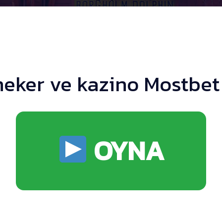
ker ve kazino Mostbet –
OYNA