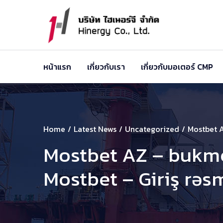
หน้าแรก
เกี่ยวกับเรา
เกี่ยวกับมอเตอร์ CMP
Home
Latest News
Uncategorized
Mostbet A
Mostbet AZ – bukme
Mostbet – Giriş rəs