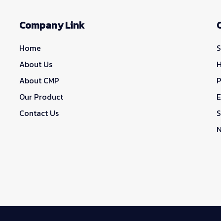
Company Link
Home
S
About Us
H
About CMP
P
Our Product
E
Contact Us
S
N