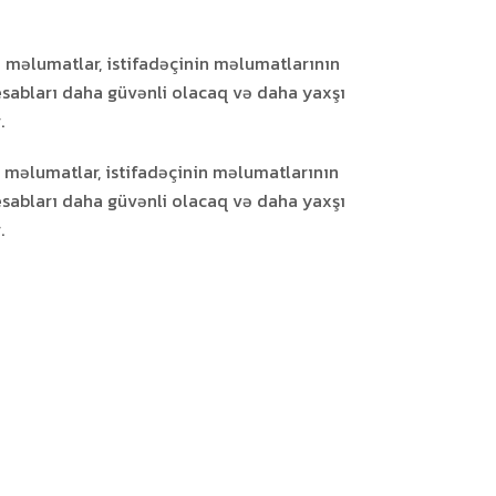
 məlumatlar, istifadəçinin məlumatlarının
esabları daha güvənli olacaq və daha yaxşı
.
 məlumatlar, istifadəçinin məlumatlarının
esabları daha güvənli olacaq və daha yaxşı
.