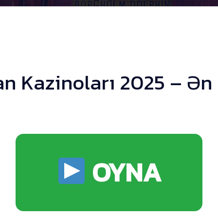
n Kazinoları 2025 – Ən 
OYNA