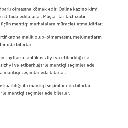
barlı olmasına kömək edir. Online kazino kimi
stifadə edilə bilər. Müştərilər təchizatın
mək üçün məntiqi mərhələlərə müraciət etməlidirlər:
sertifikatına malik olub-olmamasını, məlumatların
ər edə bilərlər.
 saytların təhlükəsizliyi və etibarlılığı ilə
izliyi və etibarlılığı ilə məntiqi seçimlər edə
ilə məntiqi seçimlər edə bilərlər.
etibarlılığı ilə məntiqi seçimlər edə bilərlər.
ı ilə məntiqi seçimlər edə bilərlər.