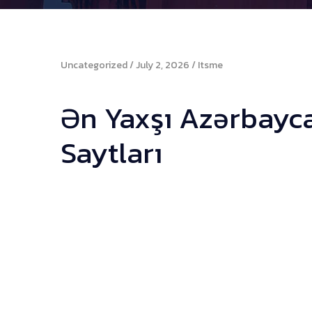
Uncategorized
July 2, 2026
Itsme
Ən Yaxşı Azərbayca
Saytları