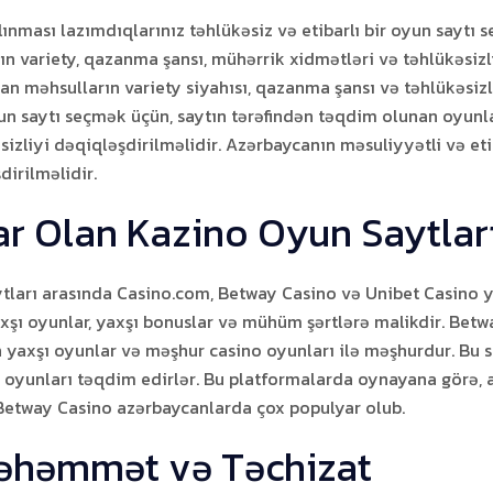
nması lazımdıqlarınız təhlükəsiz və etibarlı bir oyun saytı
n variety, qazanma şansı, mühərrik xidmətləri və təhlükəsizli
an məhsulların variety siyahısı, qazanma şansı və təhlükəsizl
oyun saytı seçmək üçün, saytın tərəfindən təqdim olunan oyunl
sizliyi dəqiqləşdirilməlidir. Azərbaycanın məsuliyyətli və et
irilməlidir.
r Olan Kazino Oyun Saytlar
arı arasında Casino.com, Betway Casino və Unibet Casino yer 
axşı oyunlar, yaxşı bonuslar və mühüm şərtlərə malikdir. Betw
ən yaxşı oyunlar və məşhur casino oyunları ilə məşhurdur. Bu 
ur oyunları təqdim edirlər. Bu platformalarda oynayana görə,
 Betway Casino azərbaycanlarda çox populyar olub.
əhəmmət və Təchizat