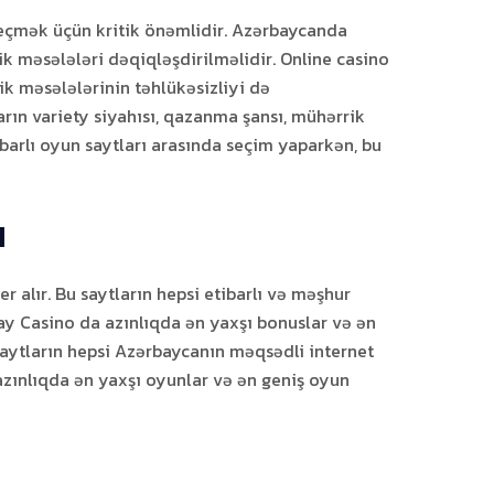
 seçmək üçün kritik önəmlidir. Azərbaycanda
k məsələləri dəqiqləşdirilməlidir. Online casino
ik məsələlərinin təhlükəsizliyi də
arın variety siyahısı, qazanma şansı, mühərrik
ibarlı oyun saytları arasında seçim yaparkən, bu
ı
alır. Bu saytların hepsi etibarlı və məşhur
ay Casino da azınlıqda ən yaxşı bonuslar və ən
saytların hepsi Azərbaycanın məqsədli internet
 azınlıqda ən yaxşı oyunlar və ən geniş oyun