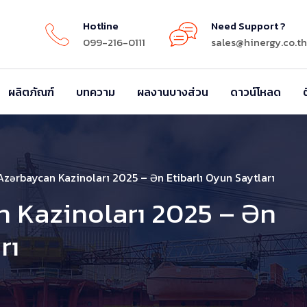
Hotline
Need Support ?
099-216-0111
sales@hinergy.co.th
ผลิตภัณฑ์
บทความ
ผลงานบางส่วน
ดาวน์โหลด
Azərbaycan Kazinoları 2025 – Ən Etibarlı Oyun Saytları
n Kazinoları 2025 – Ən
rı