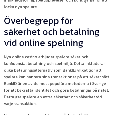
marknadsföring, spelupplevelser och kundtjänst för att
locka nya spelare.
Överbegrepp för
säkerhet och betalning
vid online spelning
Nya online casino erbjuder spelare säker och
konfidensial betalning och spelmiljö. Detta inkluderar
olika betalningsalternativ som BankID, vilket gör att
spelare kan hantera sina transaktioner på ett säkert sätt.
BankID är en av de mest populära metoderna i Sverige
för att bekräfta identitet och göra betalningar på nätet.
Detta ger spelare en extra säkerhet och säkerhet vid
varje transaktion.