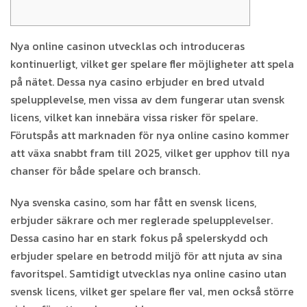
Nya online casinon utvecklas och introduceras
kontinuerligt, vilket ger spelare fler möjligheter att spela
på nätet. Dessa nya casino erbjuder en bred utvald
spelupplevelse, men vissa av dem fungerar utan svensk
licens, vilket kan innebära vissa risker för spelare.
Förutspås att marknaden för nya online casino kommer
att växa snabbt fram till 2025, vilket ger upphov till nya
chanser för både spelare och bransch.
Nya svenska casino, som har fått en svensk licens,
erbjuder säkrare och mer reglerade spelupplevelser.
Dessa casino har en stark fokus på spelerskydd och
erbjuder spelare en betrodd miljö för att njuta av sina
favoritspel. Samtidigt utvecklas nya online casino utan
svensk licens, vilket ger spelare fler val, men också större