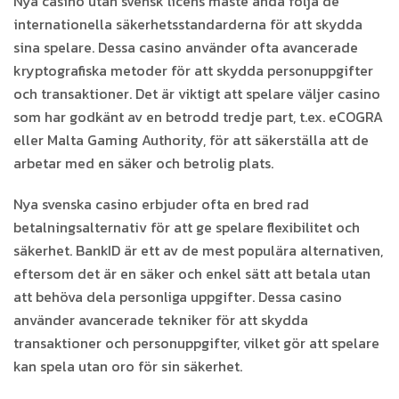
Nya casino utan svensk licens måste ändå följa de
internationella säkerhetsstandarderna för att skydda
sina spelare. Dessa casino använder ofta avancerade
kryptografiska metoder för att skydda personuppgifter
och transaktioner. Det är viktigt att spelare väljer casino
som har godkänt av en betrodd tredje part, t.ex. eCOGRA
eller Malta Gaming Authority, för att säkerställa att de
arbetar med en säker och betrolig plats.
Nya svenska casino erbjuder ofta en bred rad
betalningsalternativ för att ge spelare flexibilitet och
säkerhet. BankID är ett av de mest populära alternativen,
eftersom det är en säker och enkel sätt att betala utan
att behöva dela personliga uppgifter. Dessa casino
använder avancerade tekniker för att skydda
transaktioner och personuppgifter, vilket gör att spelare
kan spela utan oro för sin säkerhet.