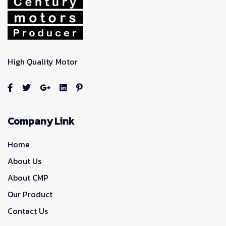
High Quality Motor
Company Link
Home
About Us
About CMP
Our Product
Contact Us