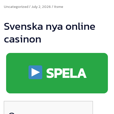
Uncategorized
July 2, 2026
Itsme
Svenska nya online
casinon
SPELA