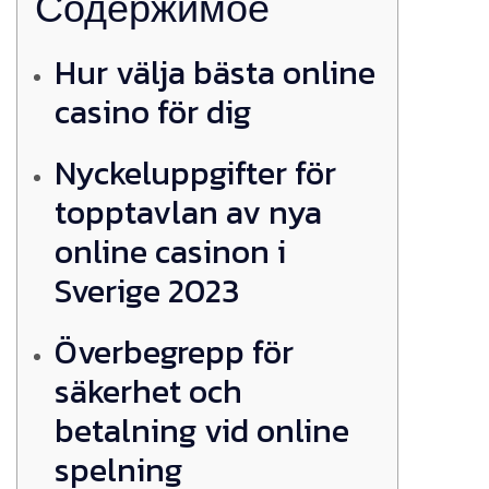
Содержимое
Hur välja bästa online
casino för dig
Nyckeluppgifter för
topptavlan av nya
online casinon i
Sverige 2023
Överbegrepp för
säkerhet och
betalning vid online
spelning