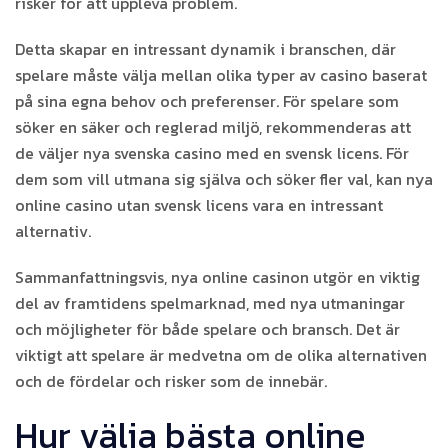
risker för att uppleva problem.
Detta skapar en intressant dynamik i branschen, där
spelare måste välja mellan olika typer av casino baserat
på sina egna behov och preferenser. För spelare som
söker en säker och reglerad miljö, rekommenderas att
de väljer nya svenska casino med en svensk licens. För
dem som vill utmana sig själva och söker fler val, kan nya
online casino utan svensk licens vara en intressant
alternativ.
Sammanfattningsvis, nya online casinon utgör en viktig
del av framtidens spelmarknad, med nya utmaningar
och möjligheter för både spelare och bransch. Det är
viktigt att spelare är medvetna om de olika alternativen
och de fördelar och risker som de innebär.
Hur välja bästa online