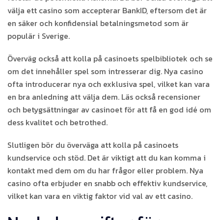
välja ett casino som accepterar BankID, eftersom det är
en säker och konfidensial betalningsmetod som är
populär i Sverige.
Överväg också att kolla på casinoets spelbibliotek och se
om det innehåller spel som intresserar dig. Nya casino
ofta introducerar nya och exklusiva spel, vilket kan vara
en bra anledning att välja dem. Läs också recensioner
och betygsättningar av casinoet för att få en god idé om
dess kvalitet och betrothed.
Slutligen bör du överväga att kolla på casinoets
kundservice och stöd. Det är viktigt att du kan komma i
kontakt med dem om du har frågor eller problem. Nya
casino ofta erbjuder en snabb och effektiv kundservice,
vilket kan vara en viktig faktor vid val av ett casino.