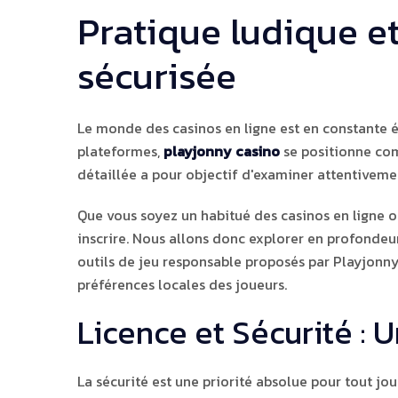
Pratique ludique e
sécurisée
Le monde des casinos en ligne est en constante é
plateformes,
playjonny casino
se positionne com
détaillée a pour objectif d'examiner attentivemen
Que vous soyez un habitué des casinos en ligne o
inscrire. Nous allons donc explorer en profondeur 
outils de jeu responsable proposés par Playjonn
préférences locales des joueurs.
Licence et Sécurité :
La sécurité est une priorité absolue pour tout jou