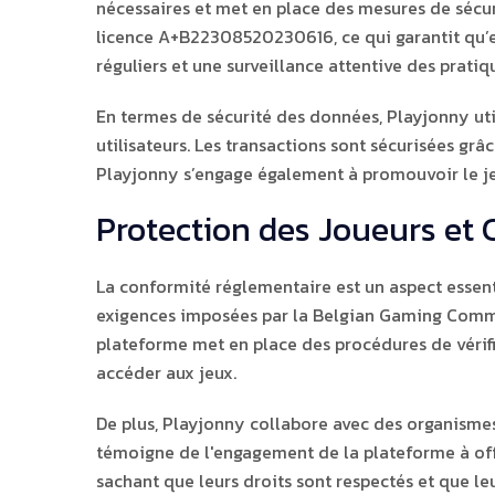
nécessaires et met en place des mesures de sécur
licence A+B22308520230616, ce qui garantit qu’el
réguliers et une surveillance attentive des pratiqu
En termes de sécurité des données, Playjonny uti
utilisateurs. Les transactions sont sécurisées gr
Playjonny s’engage également à promouvoir le jeu 
Protection des Joueurs et
La conformité réglementaire est un aspect essent
exigences imposées par la Belgian Gaming Commis
plateforme met en place des procédures de vérific
accéder aux jeux.
De plus, Playjonny collabore avec des organismes
témoigne de l'engagement de la plateforme à offr
sachant que leurs droits sont respectés et que l