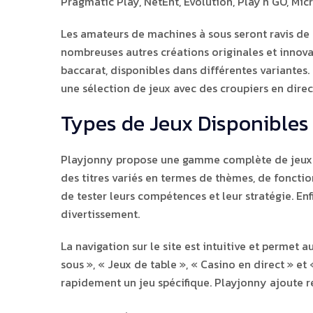
Pragmatic Play, NetEnt, Evolution, Play'n GO, Mi
Les amateurs de machines à sous seront ravis de 
nombreuses autres créations originales et innovant
baccarat, disponibles dans différentes variantes
une sélection de jeux avec des croupiers en dir
Types de Jeux Disponibles
Playjonny propose une gamme complète de jeux pou
des titres variés en termes de thèmes, de fonctio
de tester leurs compétences et leur stratégie. Enf
divertissement.
La navigation sur le site est intuitive et permet 
sous », « Jeux de table », « Casino en direct » e
rapidement un jeu spécifique. Playjonny ajoute r