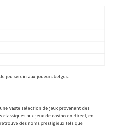
de jeu serein aux joueurs belges.
t une vaste sélection de jeux provenant des
s classiques aux jeux de casino en direct, en
n retrouve des noms prestigieux tels que