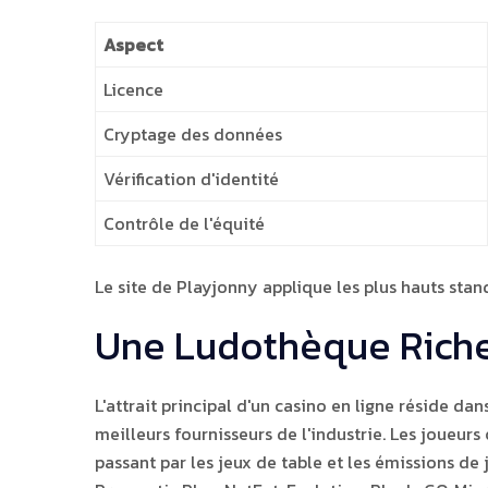
Aspect
Licence
Cryptage des données
Vérification d'identité
Contrôle de l'équité
Le site de Playjonny applique les plus hauts stan
Une Ludothèque Riche
L'attrait principal d'un casino en ligne réside d
meilleurs fournisseurs de l'industrie. Les joueurs
passant par les jeux de table et les émissions de