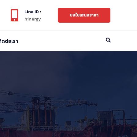
Line ID :
ขอใบเสนอราคา
hinergy
ติดต่อเรา