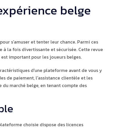
 expérience belge
pour s'amuser et tenter leur chance. Parmi ces
 la fois divertissante et sécurisée. Cette revue
 est important pour les joueurs belges.
aractéristiques d'une plateforme avant de vous y
es de paiement, l'assistance clientèle et les
ue du marché belge, en tenant compte des
ble
a plateforme choisie dispose des licences