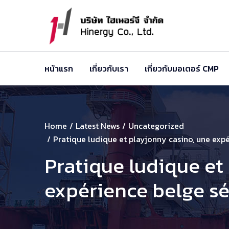
หน้าแรก
เกี่ยวกับเรา
เกี่ยวกับมอเตอร์ CMP
Home
Latest News
Uncategorized
Pratique ludique et playjonny casino, une exp
Pratique ludique et
expérience belge sé