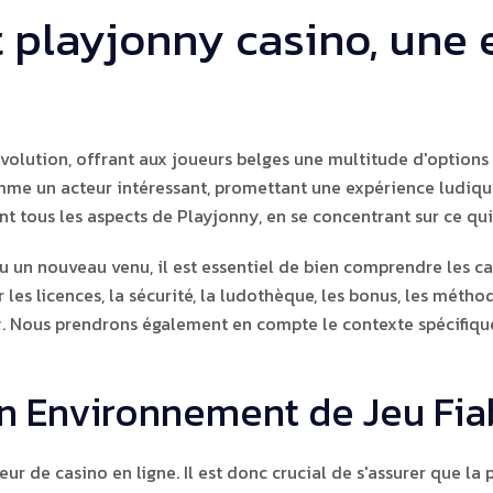
t playjonny casino, une
volution, offrant aux joueurs belges une multitude d'options 
me un acteur intéressant, promettant une expérience ludique à
t tous les aspects de Playjonny, en se concentrant sur ce qui
u un nouveau venu, il est essentiel de bien comprendre les c
les licences, la sécurité, la ludothèque, les bonus, les méthod
y. Nous prendrons également en compte le contexte spécifiq
 Un Environnement de Jeu Fia
eur de casino en ligne. Il est donc crucial de s'assurer que l