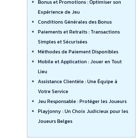
Bonus et Promotions : Optimiser son
Expérience de Jeu
Conditions Générales des Bonus
Paiements et Retraits : Transactions
Simples et Sécurisées
Méthodes de Paiement Disponibles
Mobile et Application : Jouer en Tout
Lieu
Assistance Clientèle : Une Équipe à
Votre Service
Jeu Responsable : Protéger les Joueurs
Playjonny : Un Choix Judicieux pour les
Joueurs Belges