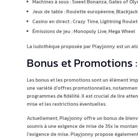
Machines à sous : Sweet Bonanza, Gates of Ol
Jeux de table : Roulette européenne, Blackjack
Casino en direct : Crazy Time, Lightning Roule
Émissions de jeu : Monopoly Live, Mega Wheel
La ludothèque proposée par Playjonny est un atout
Bonus et Promotions :
Les bonus et les promotions sont un élément impo
une variété d'offres promotionnelles, notamment 
programmes de fidélité. Il est crucial de lire at
mise et les restrictions éventuelles.
Actuellement, Playjonny offre un bonus de bienv
soumis à une exigence de mise de 35x le montant 
l'exigence de mise. Playjonny propose également 