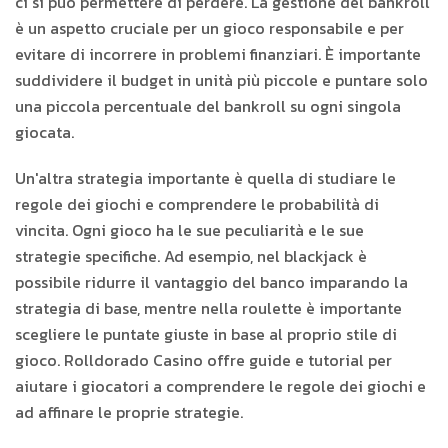
ci si può permettere di perdere. La gestione del bankroll
è un aspetto cruciale per un gioco responsabile e per
evitare di incorrere in problemi finanziari. È importante
suddividere il budget in unità più piccole e puntare solo
una piccola percentuale del bankroll su ogni singola
giocata.
Un'altra strategia importante è quella di studiare le
regole dei giochi e comprendere le probabilità di
vincita. Ogni gioco ha le sue peculiarità e le sue
strategie specifiche. Ad esempio, nel blackjack è
possibile ridurre il vantaggio del banco imparando la
strategia di base, mentre nella roulette è importante
scegliere le puntate giuste in base al proprio stile di
gioco. Rolldorado Casino offre guide e tutorial per
aiutare i giocatori a comprendere le regole dei giochi e
ad affinare le proprie strategie.