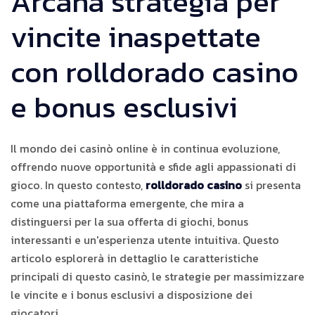
Arcana strategia per
vincite inaspettate
con rolldorado casino
e bonus esclusivi
Il mondo dei casinò online è in continua evoluzione,
offrendo nuove opportunità e sfide agli appassionati di
gioco. In questo contesto,
rolldorado casino
si presenta
come una piattaforma emergente, che mira a
distinguersi per la sua offerta di giochi, bonus
interessanti e un'esperienza utente intuitiva. Questo
articolo esplorerà in dettaglio le caratteristiche
principali di questo casinò, le strategie per massimizzare
le vincite e i bonus esclusivi a disposizione dei
giocatori.