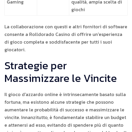
Gaming
qualità, ampia scelta di
giochi
La collaborazione con questi e altri fornitori di software
consente a Rolldorado Casino di offrire un'esperienza
di gioco completa e soddisfacente per tutti i suoi
giocatori.
Strategie per
Massimizzare le Vincite
Il gioco d'azzardo online è intrinsecamente basato sulla
fortuna, ma esistono alcune strategie che possono
aumentare le probabilità di successo e massimizzare le
vincite. Innanzitutto, è fondamentale stabilire un budget
e attenersi ad esso, evitando di spendere più di quanto