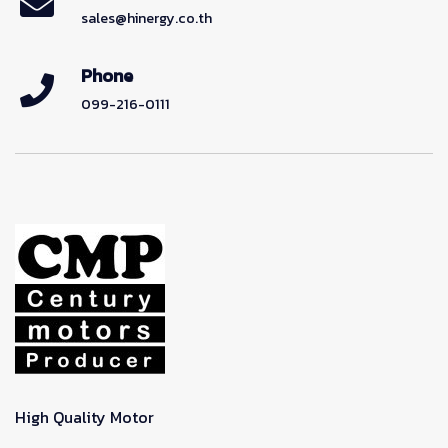
sales@hinergy.co.th
Phone
099-216-0111
High Quality Motor