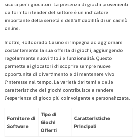
sicura per i giocatori. La presenza di giochi provenienti
da fornitori leader del settore è un indicatore
importante della serietà e dell'affidabilità di un casinò
online.
Inoltre, Rolldorado Casino si impegna ad aggiornare
costantemente la sua offerta di giochi, aggiungendo
regolarmente nuovi titoli e funzionalità. Questo
permette ai giocatori di scoprire sempre nuove
opportunità di divertimento e di mantenere vivo
l'interesse nel tempo. La varietà dei temi e delle
caratteristiche dei giochi contribuisce a rendere
l'esperienza di gioco più coinvolgente e personalizzata.
Tipo di
Fornitore di
Caratteristiche
Giochi
Software
Principali
Offerti