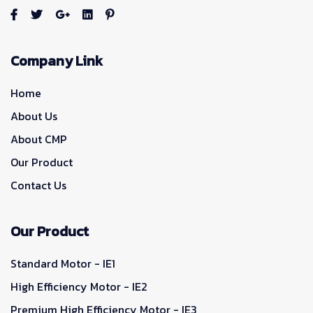
Company Link
Home
About Us
About CMP
Our Product
Contact Us
Our Product
Standard Motor - IE1
High Efficiency Motor - IE2
Premium High Efficiency Motor - IE3