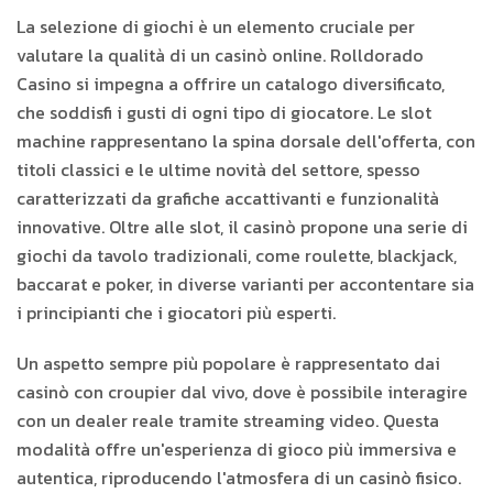
La selezione di giochi è un elemento cruciale per
valutare la qualità di un casinò online. Rolldorado
Casino si impegna a offrire un catalogo diversificato,
che soddisfi i gusti di ogni tipo di giocatore. Le slot
machine rappresentano la spina dorsale dell'offerta, con
titoli classici e le ultime novità del settore, spesso
caratterizzati da grafiche accattivanti e funzionalità
innovative. Oltre alle slot, il casinò propone una serie di
giochi da tavolo tradizionali, come roulette, blackjack,
baccarat e poker, in diverse varianti per accontentare sia
i principianti che i giocatori più esperti.
Un aspetto sempre più popolare è rappresentato dai
casinò con croupier dal vivo, dove è possibile interagire
con un dealer reale tramite streaming video. Questa
modalità offre un'esperienza di gioco più immersiva e
autentica, riproducendo l'atmosfera di un casinò fisico.