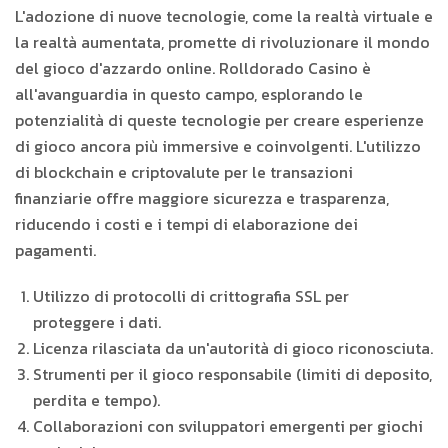
L'adozione di nuove tecnologie, come la realtà virtuale e
la realtà aumentata, promette di rivoluzionare il mondo
del gioco d'azzardo online. Rolldorado Casino è
all'avanguardia in questo campo, esplorando le
potenzialità di queste tecnologie per creare esperienze
di gioco ancora più immersive e coinvolgenti. L'utilizzo
di blockchain e criptovalute per le transazioni
finanziarie offre maggiore sicurezza e trasparenza,
riducendo i costi e i tempi di elaborazione dei
pagamenti.
Utilizzo di protocolli di crittografia SSL per
proteggere i dati.
Licenza rilasciata da un'autorità di gioco riconosciuta.
Strumenti per il gioco responsabile (limiti di deposito,
perdita e tempo).
Collaborazioni con sviluppatori emergenti per giochi