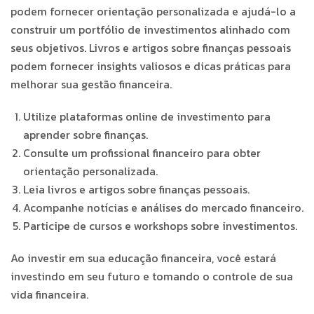
podem fornecer orientação personalizada e ajudá-lo a
construir um portfólio de investimentos alinhado com
seus objetivos. Livros e artigos sobre finanças pessoais
podem fornecer insights valiosos e dicas práticas para
melhorar sua gestão financeira.
Utilize plataformas online de investimento para
aprender sobre finanças.
Consulte um profissional financeiro para obter
orientação personalizada.
Leia livros e artigos sobre finanças pessoais.
Acompanhe notícias e análises do mercado financeiro.
Participe de cursos e workshops sobre investimentos.
Ao investir em sua educação financeira, você estará
investindo em seu futuro e tomando o controle de sua
vida financeira.