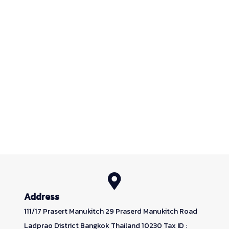
Address
111/17 Prasert Manukitch 29 Praserd Manukitch Road
Ladprao District Bangkok Thailand 10230 Tax ID :