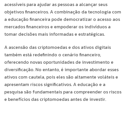
acessíveis para ajudar as pessoas a alcançar seus
objetivos financeiros. A combinação da tecnologia com
a educação financeira pode democratizar o acesso aos
mercados financeiros e empoderar os indivíduos a
tomar decisões mais informadas e estratégicas.
A ascensão das criptomoedas e dos ativos digitais
também está redefinindo o cenário financeiro,
oferecendo novas oportunidades de investimento e
diversificação. No entanto, é importante abordar esses
ativos com cautela, pois eles são altamente voláteis e
apresentam riscos significativos. A educação e a
pesquisa são fundamentais para compreender os riscos
e benefícios das criptomoedas antes de investir.