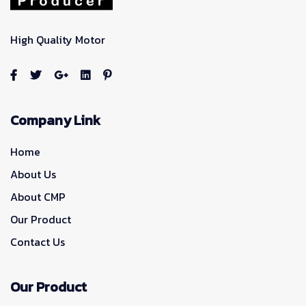
High Quality Motor
Company Link
Home
About Us
About CMP
Our Product
Contact Us
Our Product